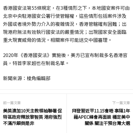
香港國安法第55條規定，在3種情形之下，本地國安案件可由
北京中央駐港國安公署行使管轄權，這些情形包括案件涉及
外國或者境外勢力介入的複雜情況，香港管轄確有困難；出
現港府無法有效執行國安法的嚴重情況；出現國家安全面臨
重大現實威脅的情況。相關案件可能送交中國審理。
2020年《香港國安法》實施後，美方已宣布制裁多名香港官
員，特首李家超也在制裁名單。
新聞來源：棱角編輯部
前一篇文章
下一篇文章
美英澳加10天主教領袖聯署 促
拜登習近平11.15會晤 事隔1年
特區政府釋放黎智英 港府強烈
藉APEC峰會再面談 穩定美中
不滿斥顛倒是非
關係 關注干預台灣大選