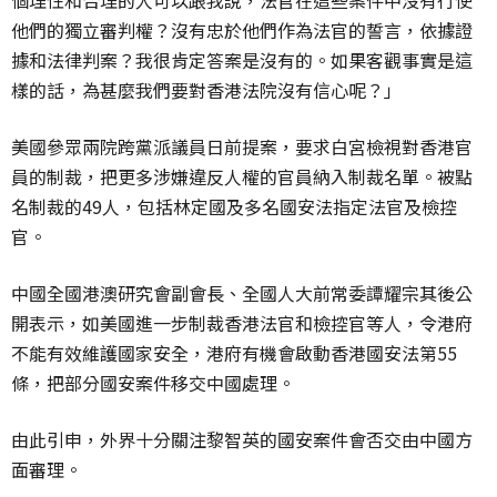
個理性和合理的人可以跟我說，法官在這些案件中沒有行使
他們的獨立審判權？沒有忠於他們作為法官的誓言，依據證
據和法律判案？我很肯定答案是沒有的。如果客觀事實是這
樣的話，為甚麼我們要對香港法院沒有信心呢？」
美國參眾兩院跨黨派議員日前提案，要求白宮檢視對香港官
員的制裁，把更多涉嫌違反人權的官員納入制裁名單。被點
名制裁的49人，包括林定國及多名國安法指定法官及檢控
官。
中國全國港澳研究會副會長、全國人大前常委譚耀宗其後公
開表示，如美國進一步制裁香港法官和檢控官等人，令港府
不能有效維護國家安全，港府有機會啟動香港國安法第55
條，把部分國安案件移交中國處理。
由此引申，外界十分關注黎智英的國安案件會否交由中國方
面審理。