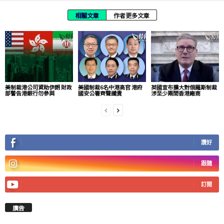
相關文章
作者更多文章
美制裁港公司資助伊朗 財政
美國制裁6名中港高官 港府
英國宣布擴大對俄羅斯制裁
部警告港銀行勿參與
國安公署齊聲譴責
涉至少兩間香港廠商
讚好
跟隨
訂閱
廣告