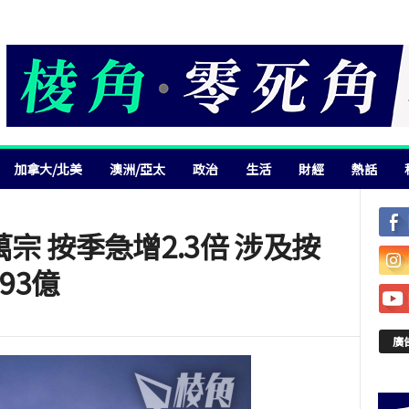
加拿大/北美
澳洲/亞太
政治
生活
財經
熱話
萬宗 按季急增2.3倍 涉及按
93億
廣