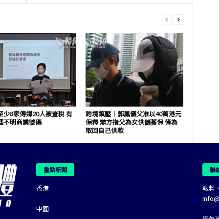
少8家傳媒20人被查稅 有
跨境鎮壓｜郭鳳儀父准以40萬港元
插不明商業號碼
保釋 辯方指父為女供儲蓄保 僅為
取回自己供款
重點新聞
聯
香港
報料
Info
中國
廣告