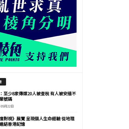
新
：至少8家傳媒20人被查稅 有人被安插不
業號碼
年05月22日
憶對視》展覽 呈現個人生命經驗 從地理
連結香港記憶