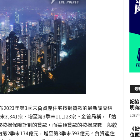
最
記協
布2023年第3季末負資產住宅按揭貸款的最新調查結
明商
,341宗，增至第3季末11,123宗。金管局稱，「這
2025
或按揭保險計劃的貸款，而這類貸款的按揭成數一般較
《記
2季末174億元，增至第3季末593億元。負資產住
位置