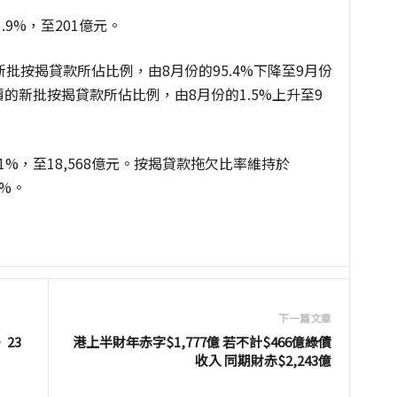
9%，至201億元。
批按揭貸款所佔比例，由8月份的95.4%下降至9月份
價的新批按揭貸款所佔比例，由8月份的1.5%上升至9
1%，至18,568億元。按揭貸款拖欠比率維持於
0%。
下一篇文章
23
港上半財年赤字$1,777億 若不計$466億綠債
收入 同期財赤$2,243億