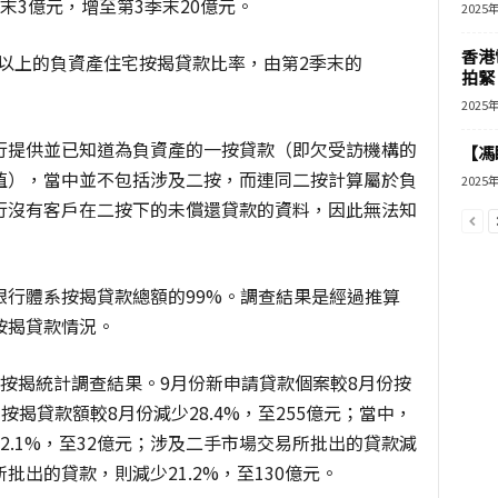
末3億元，增至第3季末20億元。
2025
香港
個月以上的負資產住宅按揭貸款比率，由第2季末的
拍緊
2025
行提供並已知道為負資產的一按貸款（即欠受訪機構的
【馮
值），當中並不包括涉及二按，而連同二按計算屬於負
2025
行沒有客戶在二按下的未償還貸款的資料，因此無法知
銀行體系按揭貸款總額的99%。調查結果是經過推算
按揭貸款情況。
按揭統計調查結果。9月份新申請貸款個案較8月份按
出按揭貸款額較8月份減少28.4%，至255億元；當中，
2.1%，至32億元；涉及二手市場交易所批出的貸款減
所批出的貸款，則減少21.2%，至130億元。