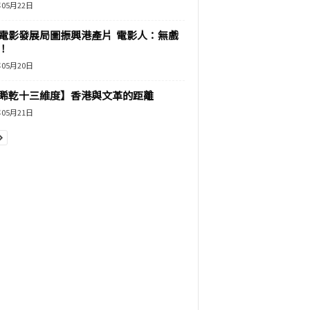
年05月22日
電影發展局圖振興港產片 電影人：無戲
！
年05月20日
睎乾十三維度】香港與文革的距離
年05月21日