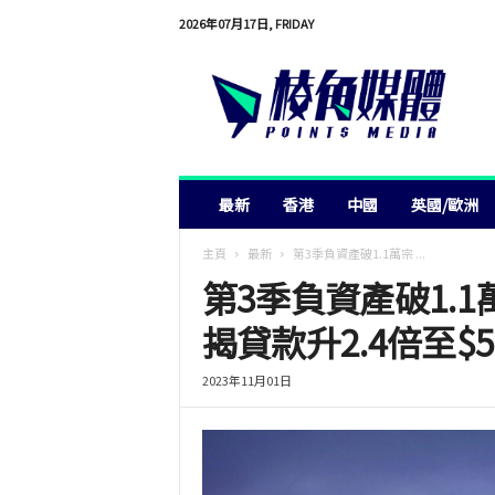
2026年07月17日, FRIDAY
棱
角
媒
體
最新
香港
中國
英國/歐洲
主頁
最新
第3季負資產破1.1萬宗 ...
第3季負資產破1.1
揭貸款升2.4倍至$5
2023年11月01日