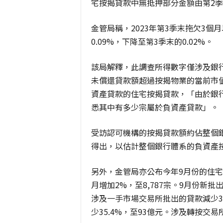
宅按揭貸款中無抵押部分金額由第2季
金管局稱，2023年第3季末拖欠3
0.09%，下降至第3季末的0.02%。
該局解釋，此調查所得數字僅涉及銀
未償還貸款額超過按揭物業的當前市
資產貸款的住宅按揭貸款，「由於銀
悉其中有多少宗屬於負資產貸款」。
受訪認可機構的按揭貸款額約佔整個
得出，以估計整個銀行體系的負資產
另外，金管局亦公布今年9月份的住宅
月增加2%，至8,787宗。9月份新批
涉及一手市場交易所批出的貸款減少3
少35.4%，至93億元。涉及轉按交易