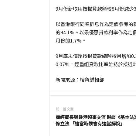
9月份新取用按揭貸款額較8月份減少3.
以香港銀行同業拆息作為定價參考的新
的94.1%。以最優惠貸款利率作為定
月份的1.7%。
9月底未償還按揭貸款總額按月增加0.
0.07%，經重組貸款比率維持於接近
新聞來源：棱角編輯部
前一篇文章
商經局長與駐港領事交流 避談《基本法》
條立法 「適當時候會有適當解說」