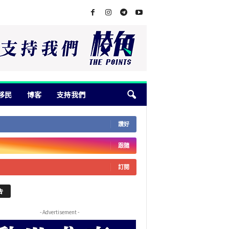
移民
博客
支持我們
讚好
跟隨
訂閱
告
- Advertisement -