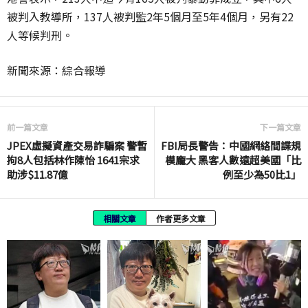
被判入教導所，137人被判監2年5個月至5年4個月，另有22
人等候判刑。
新聞來源：綜合報導
前一篇文章
下一篇文章
JPEX虛擬資產交易詐騙案 警暫
FBI局長警告：中國網絡間諜規
拘8人包括林作陳怡 1641宗求
模龐大 黑客人數遠超美國「比
助涉$11.87億
例至少為50比1」
相關文章
作者更多文章