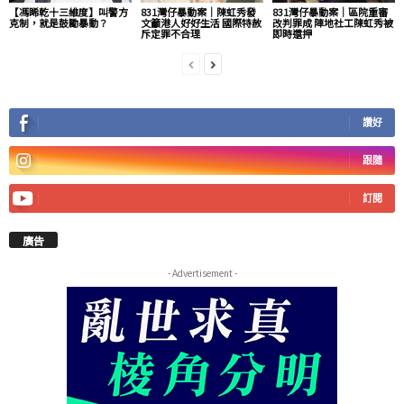
【馮睎乾十三維度】叫警方
831灣仔暴動案｜陳虹秀發
831灣仔暴動案｜區院重審
克制，就是鼓勵暴動？
文籲港人好好生活 國際特赦
改判罪成 陣地社工陳虹秀被
斥定罪不合理
即時還押
讚好
跟隨
訂閱
廣告
- Advertisement -