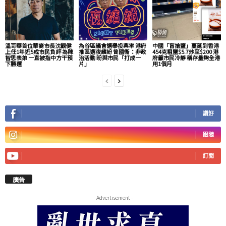
溫哥華首位華裔市長沈觀健
為谷區議會選舉投票率 港府
中國「盲搶鹽」蔓延到香港
上任1年近5成市民負評 為陳
推區選夜繽紛 曾國衞：非政
454克粗鹽$5.7炒至$200 港
智思表弟 一直被指中方干預
治活動 盼與市民「打成一
府籲市民冷靜 稱存量夠全港
下勝選
片」
用1個月
讚好
跟隨
訂閱
廣告
- Advertisement -