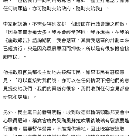
映，「包括我們一向利用的寫信、電郵，甚至打電話；如有
任何請願信，亦可隨時交給政府，隨時交給我」。
李家超認為，不需要特別安排一個環節在行政會議之前做，
「因為其實渠道太多。我亦會經常落區，我亦說過，在我的
《施政報告》諮詢期間，我會落區。其實我落區的計劃本來
已經實行，只是因為風暴原因而押後，所以是有很多機會接
觸市民」。
他指政府官員都很主動地去接觸市民，如果市民有甚麼意
見，「可以直接對我們說，亦可以在任何情況下把他們的意
見提交給我們。我們的渠道有很多，我們收到任何意見都會
研究和處理」。
另外，民主黨日前發聲明指，收到啟德郵輪碼頭聯邦宴會中
心職員通知，稱宴會廳內受颱風蘇拉吹襲後玻璃有裂痕要進
行維修，需要暫停營業，不能提供場地，因此晚宴被迫取