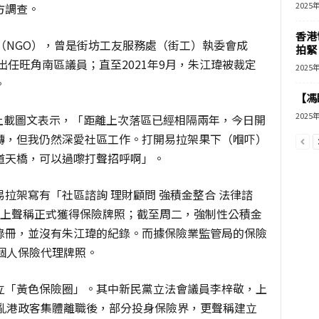
2025
方調查。
香港
（NGO），曾是街坊工友服務處（街工）執委會成
拍緊
出任旺角南區議員；直至2021年9月，朱江瑋被裁定
2025
。
【馮
2025
專頁上載圖文表示，「距離上次落區已經相隔兩年，今日開
轉，但我仍然深愛社區工作。打開易拉架果下（嗰吓）
道天橋，可以過嚟打聲招呼啊」。
拉架寫有「社區諮詢 理財顧問 強積金整合 法律諮
台上聲稱正式獲得保險牌照；截至周二，強制性公積金
錄冊，並沒有朱江瑋的紀錄。而據保險業監管局的保險
個人保險代理牌照。
立「黃色保險圈」。其中新民黨立法會議員李梓敬，上
中亂港政客集體離職後，部分投身保險界，更聲稱建立