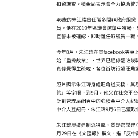
扣留調查。積金局表示會全力協助警
46歲的朱江瑋曾任職多間非政府組織
員。他在2019年區議會選舉中獲勝，
宣誓未被確認，即時離任區議員一職
今年8月，朱江瑋在其facebook
始『重操故業』，世界已經係翻咗幾
真係覺得生疏咗，各位街坊行過旺角
照片顯示朱江瑋身處旺角道天橋，其易
詢」等字眼。到9月，他又在社交平
計劃管理局網頁中的強積金中介人紀
中介人登記冊，朱江瑋9月6日已獲取
朱江瑋屢遭建制派狙擊，質疑密謀建
月29日在《文匯報》撰文，指「反