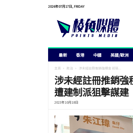
2026年07月17日, FRIDAY
棱
角
媒
體
最新
香港
中國
英國/歐洲
主頁
政治
涉未經註冊推銷強積金 前區...
涉未經註冊推銷強積
遭建制派狙擊謀建
2023年10月18日