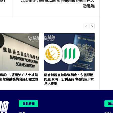
家隊」
以哈衝突 拜登訪以前 加沙醫院被炸數百巴人
恐遇難
衛報》：香港流亡人士被禁
國會聽證會聽取強積金、永居積壓
金 惹金融機構合謀打壓之嫌
問題 永明、宏利否認助港府阻BNO
港人提取
重點新聞
聯