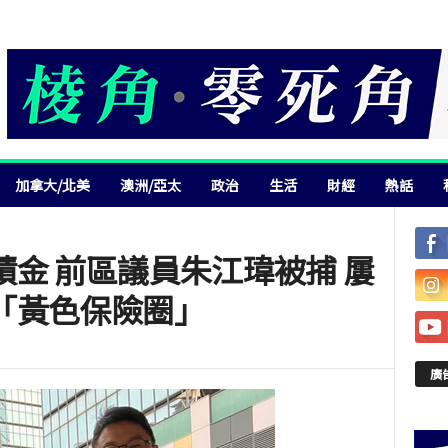
加拿大/北美
澳洲/亞太
政治
生活
財經
熱話
金 前區議員朱江瑋被捕 屢
「黃色保險圈」
廣