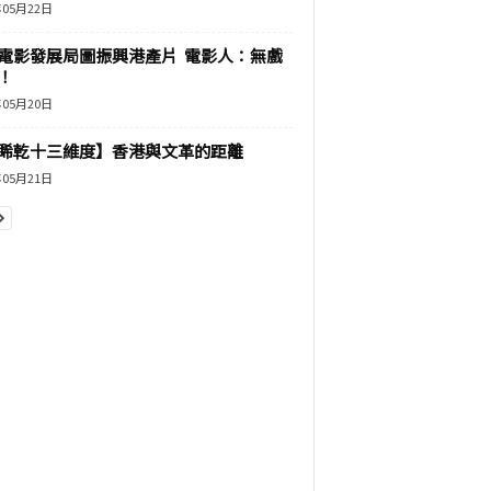
年05月22日
電影發展局圖振興港產片 電影人：無戲
！
年05月20日
睎乾十三維度】香港與文革的距離
年05月21日