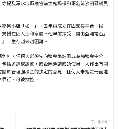
，亦提及深水埗區議會前主席楊彧和兩名前沙田區議員
立零售小店「如一」，去年再成立在囚支援平台「候
，支援在囚人士和家屬。他早前接受「自由亞洲電台」
店」，生存越來越困難。
條例》，任何人必須先向積金局註冊成為強積金中介
，包括邀請或誘使，或企圖邀請或誘使另一人作出有關
有關於管理強積金的決定的意見。任何人未經註冊而進
事罪行，可被撿控。
下一篇文章