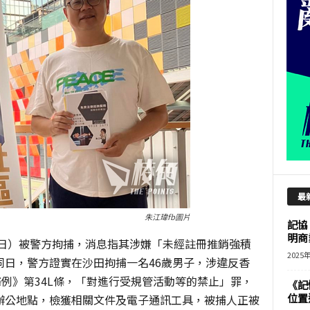
最
朱江瑋fb圖片
記協
明商
7日）被警方拘捕，消息指其涉嫌「未經註冊推銷強積
2025
同日，警方證實在沙田拘捕一名46歲男子，涉違反香
條例》第34L條，「對進行受規管活動等的禁止」罪，
《記
位置
辦公地點，檢獲相關文件及電子通訊工具，被捕人正被