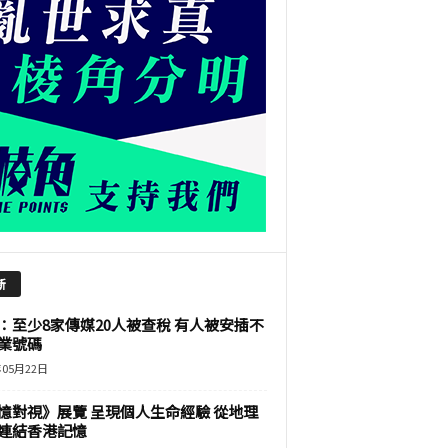
新
：至少8家傳媒20人被查稅 有人被安插不
業號碼
年05月22日
憶對視》展覽 呈現個人生命經驗 從地理
連結香港記憶