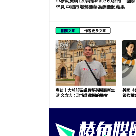
中移動擬購120萬部Mate 60系列 「國
罕見 中國市場熱議華為銷量超蘋果
相關文章
作者更多文章
專訪｜大埔前區議員移英開展新生
英國《
活 文念志：珍惜能離開的機會
領強積