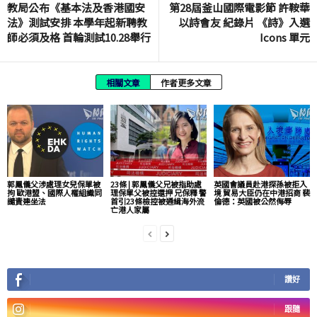
教局公布《基本法及香港國安
第28屆釜山國際電影節 許鞍華
法》測試安排 本學年起新聘教
以詩會友 紀錄片 《詩》入選
師必須及格 首輪測試10.28舉行
Icons 單元
相關文章
作者更多文章
郭鳳儀父涉處理女兒保單被
23條 | 郭鳳儀父兄被指助處
英國會議員赴港探孫被拒入
拘 歐港盟、國際人權組織同
理保單父被控還押 兄保釋 警
境 貿易大臣仍在中港招商 裴
譴責連坐法
首引23條檢控被通緝海外流
倫德：英國被公然侮辱
亡港人家屬
讚好
跟隨