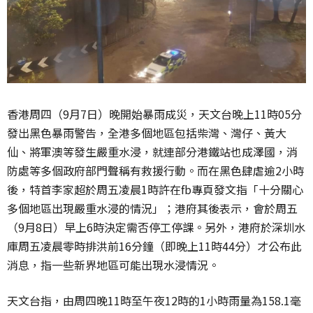
香港周四（9月7日）晚開始暴雨成災，天文台晚上11時05分
發出黑色暴雨警告，全港多個地區包括柴灣、灣仔、黃大
仙、將軍澳等發生嚴重水浸，就連部分港鐵站也成澤國，消
防處等多個政府部門聲稱有救援行動。而在黑色肆虐逾2小時
後，特首李家超於周五凌晨1時許在fb專頁發文指「十分關心
多個地區出現嚴重水浸的情況」；港府其後表示，會於周五
（9月8日）早上6時決定需否停工停課。另外，港府於深圳水
庫周五凌晨零時排洪前16分鐘（即晚上11時44分）才公布此
消息，指一些新界地區可能出現水浸情況。
天文台指，由周四晚11時至午夜12時的1小時雨量為158.1毫