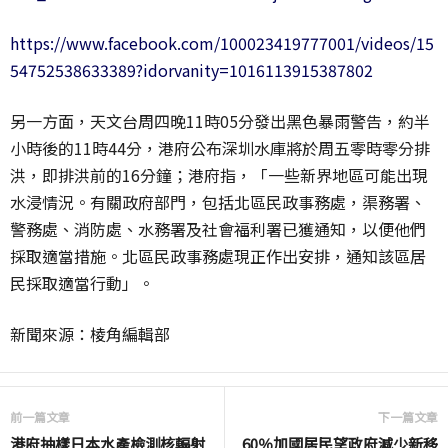
https://www.facebook.com/100023419777001/videos/15
54752538633389?idorvanity=1016113915387802
另一方面，天文台周四晚11時05分發出黑色暴雨警告，約半
小時後的11時44分，港府公布深圳水庫將於周五零時零分排
洪，即排洪前的16分鐘；港府指，「一些新界地區可能出現
水浸情況。有關政府部門，包括北區民政事務處，渠務署、
警務處、消防處、水務署及社會福利署已獲通知，以便他們
採取適當措施。北區民政事務處現正作出安排，通知該區居
民採取適當行動」。
新聞來源：棱角編輯部
前一篇文章
下一篇文章
港府抽樣日本水產檢測核輻射
60％加國居民望政府減少新移