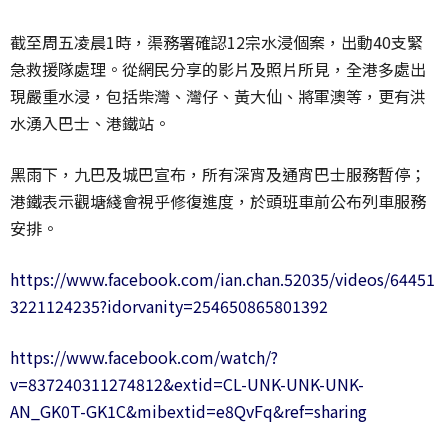
截至周五凌晨1時，渠務署確認12宗水浸個案，出動40支緊
急救援隊處理。從網民分享的影片及照片所見，全港多處出
現嚴重水浸，包括柴灣、灣仔、黃大仙、將軍澳等，更有洪
水湧入巴士、港鐵站。
黑雨下，九巴及城巴宣布，所有深宵及通宵巴士服務暫停；
港鐵表示觀塘綫會視乎修復進度，於頭班車前公布列車服務
安排。
https://www.facebook.com/ian.chan.52035/videos/64451
3221124235?idorvanity=254650865801392
https://www.facebook.com/watch/?
v=837240311274812&extid=CL-UNK-UNK-UNK-
AN_GK0T-GK1C&mibextid=e8QvFq&ref=sharing