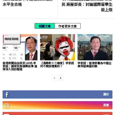
水平全合格
民 房屋部長：討論國際留學生
設上限
相關文章
作者更多文章
香港新聞自由跌至140名 李
【馮睎乾十三維度】李家超
李家超：香港部署為中國企
家超：國家民族復興故事 值
何不開放禮賓府？
業突破美國封鎖
得深入採訪報道
讚好
跟隨