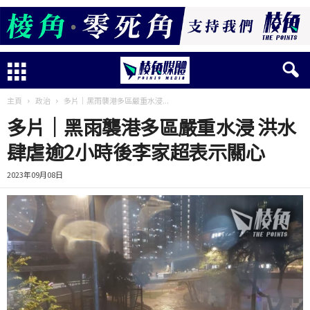
主頁
政治
多片│黑雨襲港多區嚴重水浸...
多片│黑雨襲港多區嚴重水浸 洪水
肆虐逾2小時後李家超表示關心
2023年09月08日