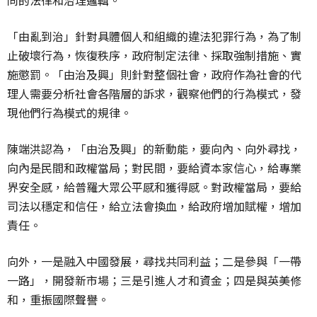
同的法律和治理邏輯。
「由亂到治」針對具體個人和組織的違法犯罪行為，為了制
止破壞行為，恢復秩序，政府制定法律、採取強制措施、實
施懲罰。「由治及興」則針對整個社會，政府作為社會的代
理人需要分析社會各階層的訴求，觀察他們的行為模式，發
現他們行為模式的規律。
陳端洪認為，「由治及興」的新動能，要向內、向外尋找，
向內是民間和政權當局；對民間，要給資本家信心，給專業
界安全感，給普羅大眾公平感和獲得感。對政權當局，要給
司法以穩定和信任，給立法會換血，給政府增加賦權，增加
責任。
向外，一是融入中國發展，尋找共同利益；二是參與「一帶
一路」，開發新市場；三是引進人才和資金；四是與英美修
和，重振國際聲譽。