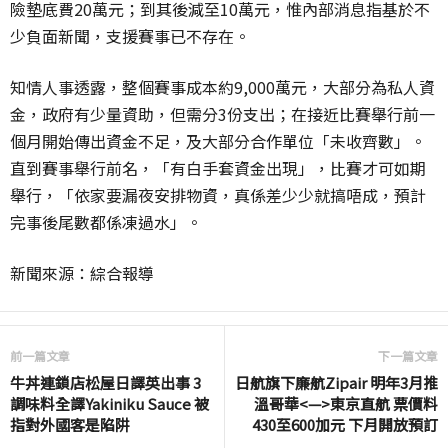
險墊底費20萬元；到其後減至10萬元，惟內部消息指基於不
少負面新聞，支援賽事已不存在。
知情人事透露，整個賽事成本約9,000萬元，大部分為私人資
金，政府有少量資助，但需分3份支出；在接近比賽舉行前一
個月開始傳出資金不足，及大部分合作單位「未收齊數」。
直到賽事舉行前名，「有白手套資金出現」，比賽才可如期
舉行，「依家要漏夜安排物資，真係差少少就搞唔成，預計
完事後尾數都係凍過水」。
新聞來源：綜合報導
前一篇文章
下一篇文章
牛丼連鎖店松屋日譯英出事 3
日航旗下廉航Zipair 明年3月推
調味料全譯Yakiniku Sauce 被
溫哥華<—>東京直航 票價料
指對外國客是陷阱
430至600加元 下月開放預訂