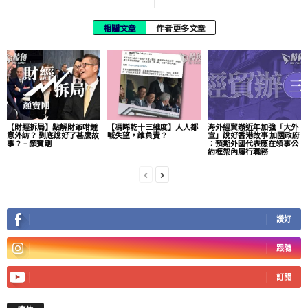
相關文章
作者更多文章
【財經拆局】點解財爺咁鍾
【馮睎乾十三維度】人人都
海外經貿辦近年加強「大外
意外訪？ 到底說好了甚麼故
喊失望，誰負責？
宣」說好香港故事 加國政府
事？ – 顏寶剛
︰預期外國代表應在領事公
約框架內履行職務
讚好
跟隨
訂閱