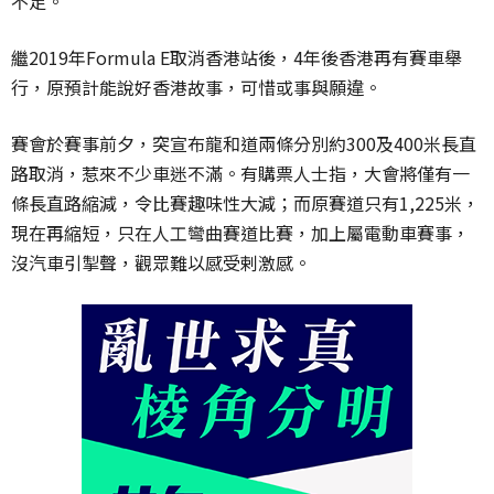
不足。
繼2019年Formula E取消香港站後，4年後香港再有賽車舉
行，原預計能說好香港故事，可惜或事與願違。
賽會於賽事前夕，突宣布龍和道兩條分別約300及400米長直
路取消，惹來不少車迷不滿。有購票人士指，大會將僅有一
條長直路縮減，令比賽趣味性大減；而原賽道只有1,225米，
現在再縮短，只在人工彎曲賽道比賽，加上屬電動車賽事，
沒汽車引掣聲，觀眾難以感受剌激感。