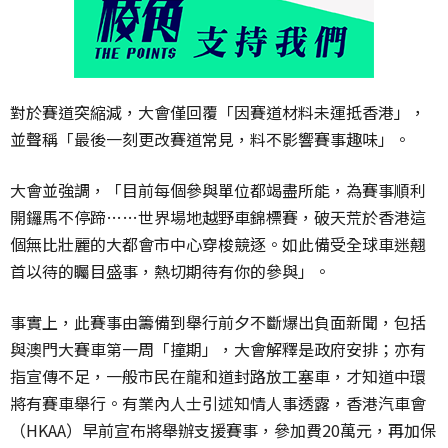
對於賽道突縮減，大會僅回覆「因賽道材料未運抵香港」，
並聲稱「最後一刻更改賽道常見，料不影響賽事趣味」。
大會並強調，「目前每個參與單位都竭盡所能，為賽事順利
開鑼馬不停蹄……世界場地越野車錦標賽，破天荒於香港這
個無比壯麗的大都會市中心穿梭競逐。如此備受全球車迷翹
首以待的矚目盛事，熱切期待有你的參與」。
事實上，此賽事由籌備到舉行前夕不斷爆出負面新聞，包括
與澳門大賽車第一周「撞期」，大會解釋是政府安排；亦有
指宣傳不足，一般市民在龍和道封路放工塞車，才知道中環
將有賽車舉行。有業內人士引述知情人事透露，香港汽車會
（HKAA）早前宣布將舉辦支援賽事，參加費20萬元，再加保