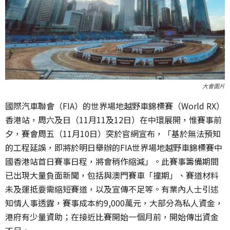
大會圖片
國際汽車聯會（FIA）的世界場地越野車錦標賽（World RX）
香港站，周六及日（11月11及12日）在中環展開，惟賽事前
夕，賽會周五（11月10日）突於官網宣布，「基於無法預知
的工程延誤，即將於明日舉辦的FIA世界場地越野車錦標賽中
國香港站首日賽事日程，將會稍作縮減」。此賽事籌備期間
已出現大量負面新聞，包括與澳門賽車「撞期」、賽道材料
未及運抵要需縮短賽道，以及宣傳不足等。有業內人士引述
知情人事透露，賽事成本約9,000萬元，大部分為私人資金，
港府有少量資助；在接近比賽開始一個月前，開始傳出資金