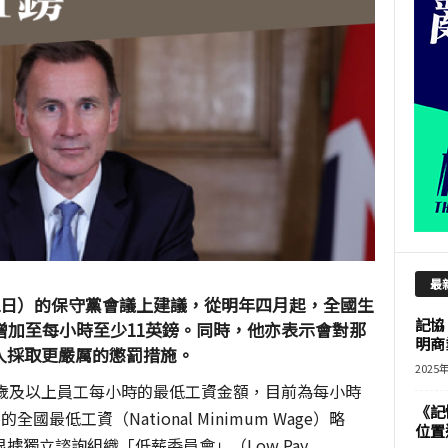
最
2日）的保守黨會議上建議，從明年四月起，全國生
記協
Wage）增加至每小時至少11英鎊。同時，他亦表示會對那
明商
人採取更嚴厲的懲罰措施。
2025
3歲及以上員工每小時的最低工資金額，目前為每小時
《記
國最低工資（National Minimum Wage）略
位置
獨立諮詢組織「低薪委員會」（Low Pay