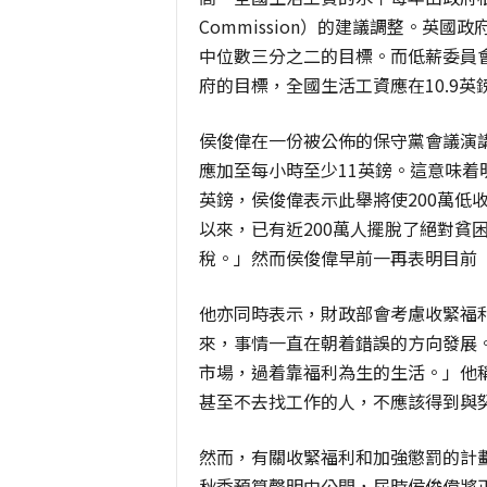
Commission）的建議調整。英
中位數三分之二的目標。而低薪委員
府的目標，全國生活工資應在10.9英鎊
侯俊偉在一份被公佈的保守黨會議演
應加至每小時至少11英鎊。這意味着
英鎊，侯俊偉表示此舉將使200萬低
以來，已有近200萬人擺脫了絕對貧
稅。」然而侯俊偉早前一再表明目前
他亦同時表示，財政部會考慮收緊福
來，事情一直在朝着錯誤的方向發展
市場，過着靠福利為生的生活。」他
甚至不去找工作的人，不應該得到與
然而，有關收緊福利和加強懲罰的計劃
秋季預算聲明中公開，屆時侯俊偉將