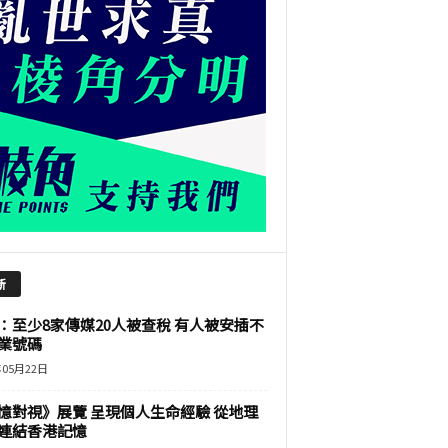
新
：至少8家傳媒20人被查稅 有人被安插不
業號碼
年05月22日
憶對視》展覽 呈現個人生命經驗 從地理
連結香港記憶