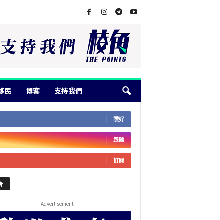
移民
博客
支持我們
讚好
跟隨
訂閱
告
- Advertisement -