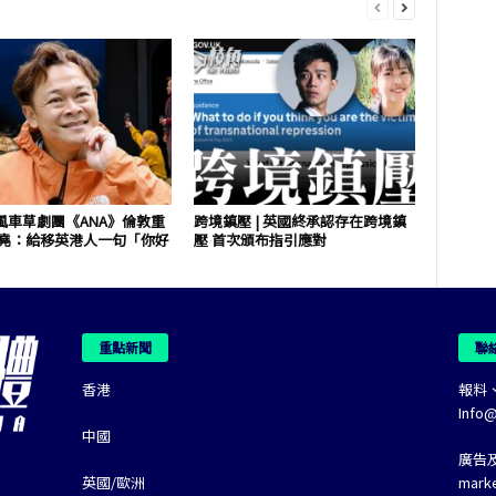
風車草劇團《ANA》倫敦重
跨境鎮壓 | 英國終承認存在跨境鎮
祖堯：給移英港人一句「你好
壓 首次頒布指引應對
重點新聞
聯
香港
報料
Info
中國
廣告
英國/歐洲
mark