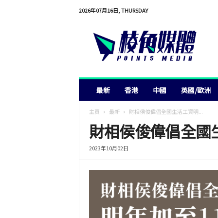
2026年07月16日, THURSDAY
棱
角
媒
體
最新
香港
中國
英國/歐洲
主頁
最新
財相侯俊偉倡全國生活工資明...
財相侯俊偉倡全國
2023年10月02日