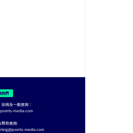
絡我們
、投稿及一般查詢：
@points-media.com
及贊助查詢:
eting@points-media.com