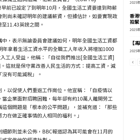
2025
國政府早前已設定了到明年10月，全國生活工資要達到時薪
會則尚未確認明年的建議薪資，但據估計，如要實現政
香港
拍緊
至11.43英鎊之間。
2025
講中，表示無論委員會建議如何，明年全國生活工資都
【馮
明年拿着生活工資水平的全職工人年收入將增加1000
2025
收入工人受益，他稱：「自從我們推出[全國生活工資]
困。這就是保守黨改善人民生活的方式：提高工資，減
「沒有可能減稅」。
利，以促使人們重返工作崗位。他宣稱：「自疫情以
。當企業面對招聘困難，每年卻有約10萬人離開勞工
稱這個問題是「根本的公平問題」，並補充道：「那些
努力在做正確事情的人相同的福利。」
細節則並未公佈，BBC報道認為其可能會在11月的
正式宣佈他的經濟計劃。