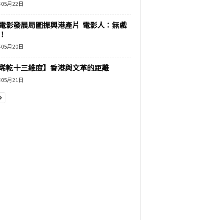
年05月22日
電影發展局圖振興港產片 電影人：無戲
！
年05月20日
睎乾十三維度】香港與文革的距離
年05月21日