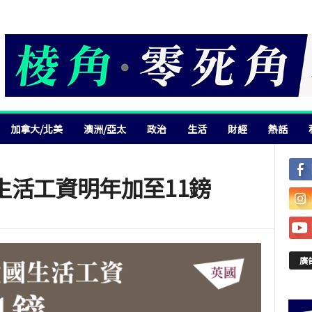
加拿大/北美
澳洲/亞太
政治
生活
財經
熱話
生活工資明年加至11鎊
廣