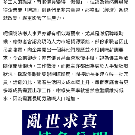
多工人的態度，有啲僱員變得「傲慢」。佢認為若然僱員覺
得企業能「聘請」到他們是非常幸運，那整個（經濟）系統
就改變，嚴重影響了生產力。
呢個說法喺人事界亦都有相似嘅觀察，尤其是喺招聘嘅時
候，應徵者會認為現時人力市場資源緊絀，部份求職者因此
吊高嚟賣，向企業開出一個與他們履歷並不相稱嘅薪酬要
求，令企業卻步；亦有僱員甚至會放慢手腳，認為僱主唔敢
隨便開除佢哋，工作散漫，而僱主亦都因為處於人手緊絀嘅
狀況，採取隻眼開隻眼閉嘅態度，間接助長並建立咗一批冗
員。話雖如此，隨着生活開支成本嘅上升，每個家庭會有更
多嘅成員需要出嚟工作，咁樣失業率就當然會繼續維持低
水，因為需要長期勞動嘅人口增加。