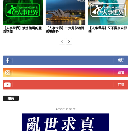
【人事世界】澳洲職場的靈
【人事世界】－六月份澳洲
【人事世界】又不要妄自菲
異空間
職場趨勢
薄
讚好
跟隨
訂閱
廣告
- Advertisement -