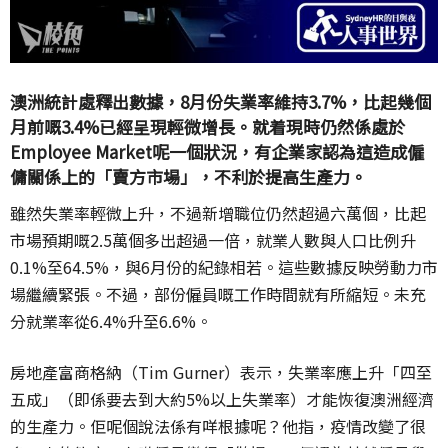
澳洲統計處釋出數據，8月份失業率維持3.7%，比起幾個
月前嘅3.4%已經呈現輕微增長。就着現時仍然係處於
Employee Market呢一個狀況，有企業家認為這造成僱
傭關係上的「賣方市場」，不利於提高生產力。
雖然失業率輕微上升，不過新增職位仍然超過六萬個，比起
市場預期嘅2.5萬個多出超過一倍，就業人數與人口比例升
0.1%至64.5%，與6月份的紀錄相若。這些數據反映勞動力市
場繼續緊張。不過，部份僱員嘅工作時間就有所縮短。未充
分就業率從6.4%升至6.6%。
房地產富商格納（Tim Gurner）表示，失業率應上升「四至
五成」（即係要去到大約5%以上失業率）才能恢復澳洲經濟
的生產力。佢呢個說法係有咩根據呢？他指，疫情改變了很