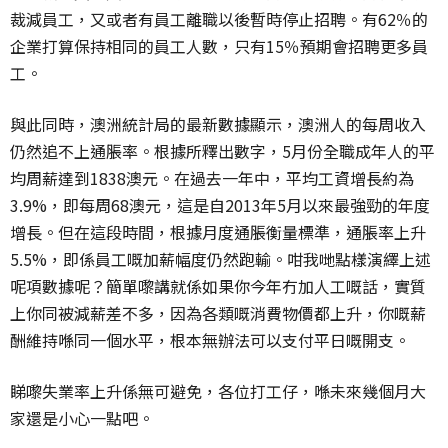
裁減員工，又或者有員工離職以後暫時停止招聘。有62％的
企業打算保持相同的員工人數，只有15％預期會招聘更多員
工。
與此同時，澳洲統計局的最新數據顯示，澳洲人的每周收入
仍然追不上通脹率。根據所釋出數字，5月份全職成年人的平
均周薪達到1838澳元。在過去一年中，平均工資增長約為
3.9%，即每周68澳元，這是自2013年5月以來最強勁的年度
增長。但在這段時間，根據月度通脹衡量標準，通脹率上升
5.5%，即係員工嘅加薪幅度仍然跑輸。咁我哋點樣演繹上述
呢項數據呢？簡單嚟講就係如果你今年冇加人工嘅話，實質
上你同被減薪差不多，因為各類嘅消費物價都上升，你嘅薪
酬維持喺同一個水平，根本無辦法可以支付平日嘅開支。
睇嚟失業率上升係無可避免，各位打工仔，喺未來幾個月大
家還是小心一點吧。