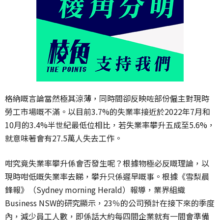
格納嘅言論當然極其涼薄，同時間卻反映咗部份僱主對現時
勞工市場嘅不滿。以目前3.7%的失業率接近於2022年7月和
10月的3.4%半世紀最低位相比，若失業率攀升五成至5.6%，
就意味著會有27.5萬人失去工作。
咁究竟失業率攀升係會否發生呢？根據物極必反嘅理論，以
現時咁低嘅失業率去睇，攀升只係遲早嘅事。根據《雪梨晨
鋒報》（Sydney morning Herald）報導，業界組織
Business NSW的研究顯示，23％的公司預計在接下來的季度
內，減少員工人數，即係話大約每四間企業就有一間會準備