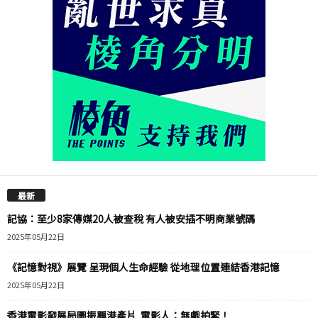
最新
記協：至少8家傳媒20人被查稅 有人被安插不明商業號碼
2025年05月22日
《記憶對視》展覽 呈現個人生命經驗 從地理位置連結香港記憶
2025年05月22日
香港電影發展局圖振興港產片 電影人：無戲拍緊！