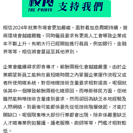
相信2024年就業市場會更加嚴峻，面對着加息周期持續，營
商環境會越趨艱難，同時僱員要求有更高人工會導致企業成
本不斷上升。有啲大行已經開始進行裁員，例如銀行、金融
界等等，相信將會蔓延至其他界別。
企業會繼續尋求即食專才，薪酬兩極化會越趨嚴重。由於企
業期望新員工能夠在最短嘅時間之內掌握企業運作流程又或
者所使用嘅系統，對佢哋嘅技術含量要求相對提高，呢個就
係其中一個導致薪酬兩極化嘅原因。而喺新移民方面，佢哋
雖然能夠喺技術含量達到要求，然而卻因為缺乏本地經驗及
人際網絡，到最後可能都係要先從低技術階層做起，才能打
開缺口。呢個現象喺大部份行業都會出現，除非係嚴重缺乏
人才嘅專業例如醫護、護老服務、廚師等等，門檻才相對較
低。