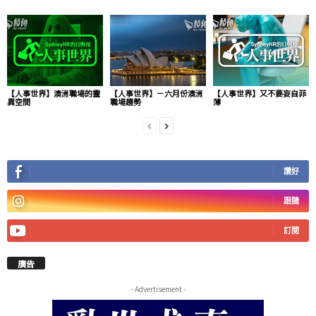
【人事世界】澳洲職場的靈
【人事世界】－六月份澳洲
【人事世界】又不要妄自菲
異空間
職場趨勢
薄
讚好
跟隨
訂閱
廣告
- Advertisement -