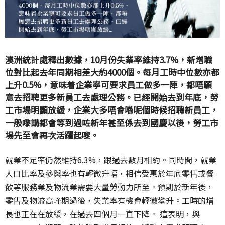
澳洲統計處釋出數據，10月份失業率維持3.7%，新增職
位對比起去年同期相差大約4000個。每月工時中位數亦都
上升0.5%，意味着企業寧可要求員工做多一陣，都唔願
意去招聘更多新員工去處理公務。已經開始去到年底，勞
工市場明顯放緩，企業大多唔會喺呢個時候招聘新員工，
一般嚟講都會等到過咗新年甚至係去到國慶以後，勞工市
場先至會再次活躍起嚟。
就業不足率仍然維持6.3%，跟過去數月相約。同時間，就業
人口比率及參與率也有輕微升幅，相信受惠於年底零售或餐
飲等服務業及物流業需要大量勞動力所至。預期於新年後，
零售及物流高峰期過後，失業率有機會輕微攀升。工時的增
長也正在在放緩，在過去四個月一直下降。 這表明，與