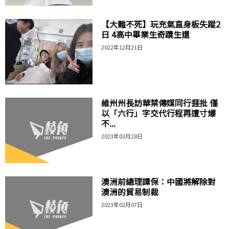
【大難不死】玩充氣直身板失蹤2
日 4高中畢業生奇蹟生還
2022年12月21日
維州州長訪華禁傳媒同行捱批 僅
以「六行」字交代行程再遭寸爆
不...
2023年03月28日
澳洲前總理譚保：中國將解除對
澳洲的貿易制裁
2023年02月07日