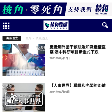
主頁
澳洲/亞太
澳洲/亞太
憂抵觸外國干預法及知識產權盗
竊 澳中科研項目斷崖式下跌
2023年07月20日
【人事世界】職員和老闆的距離
2024年06月06日