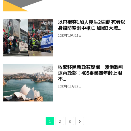
以巴衝突1加人喪生2失蹤 死者以
身擋防空洞中槍亡 加國3大城...
2023年10月11日
收緊移民新政惹疑慮 澳港聯引
述內政部：485畢業簽年齡上限
不...
2023年12月22日
1
2
3