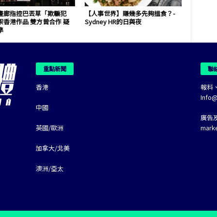
畫廊指控巴丟草「欺騙犯
【人事世界】賺幾多先夠搵食？-
架香港作品 雙方曾合作 疑
Sydney HR的日與夜
準
重點新聞
聯
香港
報料
Info
中國
廣告
英國/歐洲
mark
加拿大/北美
澳洲/亞太