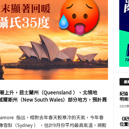
最
升，昆士蘭州（Queensland ）、北領地
記協
及新南威爾斯州（New South Wales）部分地方，預計周
明商
2025
rramore 指出，相對去年春天較寒冷的天氣，今年春
《記
位置
雪梨（Sydney ） ，估計9月份平均最高氣溫，將較