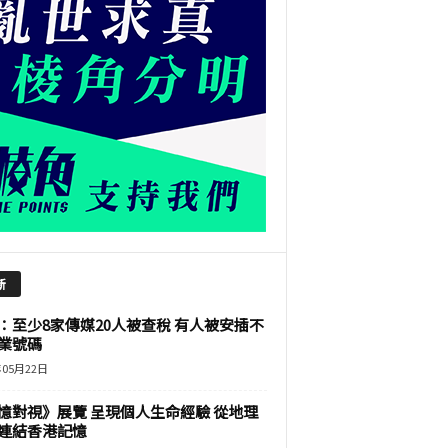
新
：至少8家傳媒20人被查稅 有人被安插不
業號碼
年05月22日
憶對視》展覽 呈現個人生命經驗 從地理
連結香港記憶