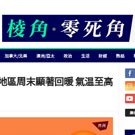
加拿大/北美
澳洲/亞太
政治
生活
財經
熱話
地區周末顯著回暖 氣温至高
廣