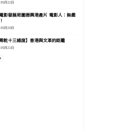
年05月22日
電影發展局圖振興港產片 電影人：無戲
！
年05月20日
睎乾十三維度】香港與文革的距離
年05月21日