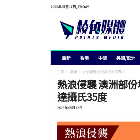
2026年07月17日, FRIDAY
棱
角
媒
體
最新
香港
中國
英國/歐洲
主頁
最新
熱浪侵襲 澳洲部份地區周末...
熱浪侵襲 澳洲部份
達攝氏35度
2023年09月12日