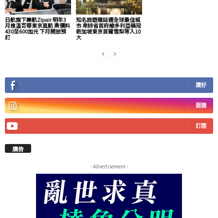
日航旗下廉航Zipair 明年3
知名旅遊雜誌選全球最佳城
月推溫哥華東京直航 票價料
市 卑詩省首府維多利亞稱冠
430至600加元 下月開放預
新加坡東京首爾雪梨等入10
訂
大
讚好
跟隨
訂閱
廣告
- Advertisement -