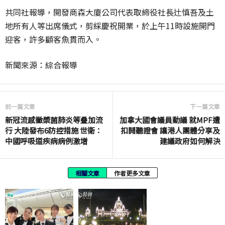
共同社報導，開發商森大廈公司代表取締役社長辻慎吾及土
地所有人等出席儀式，剪綵慶祝開業，於上午11時設施開門
迎客，許多顧客魚貫而入。
新聞來源：綜合報導
前一篇文章
下一篇文章
新冠流感黴漿菌肺炎等叠加流
加拿大國會議員動議 就MPF遭
行 大陸發布6防控措施 世衛：
扣開聽證會 讓港人團體分享及
中國呼吸道疾病病例激增
建議政府如何解決
相關文章
作者更多文章