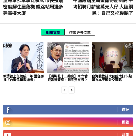
溫哥華抄本拿比模式 市長擬增
中國應屆生薪金離奇創新高 平
密度解住屋危機 鐵路站周邊多
均招聘月薪逾萬元人仔 大陸網
建高樓大廈
民：自己又拖後腿了
相關文章
作者更多文章
賴清德上任總統一年 國台辦
【馮睎乾十三維度】朱立倫
台灣駐教廷大使館成打卡點
批「台海危機製造者」
跟香港警察，到底差在哪？
留言本突顯外交策略
讚好
跟隨
訂閱