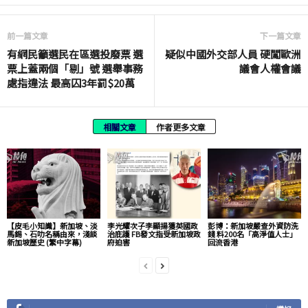
前一篇文章
下一篇文章
有網民籲選民在區選投廢票 選
疑似中國外交部人員 硬闖歐洲
票上蓋兩個「剔」號 選舉事務
議會人權會議
處指違法 最高囚3年罰$20萬
相關文章
作者更多文章
【皮毛小知識】新加坡、淡
李光耀次子李顯揚獲英國政
彭博：新加坡嚴查外資防洗
馬錫、石叻名稱由來，淺談
治庇護 FB發文指受新加坡政
錢 料200名「高淨值人士」
新加坡歷史 (繁中字幕)
府迫害
回流香港