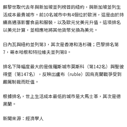
蘇黎世取代去年與新加坡並列榜首的紐約，與新加坡並列生
活成本最貴城市。前10名城市中有4個位於歐洲，這是由於持
續高通漲影響食品和服裝，以及歐元兌美元升值。這項排名
以美元計算，並相應地將其他貨幣兌換為美元。
日內瓦與紐約並列第3，其次是香港和洛杉磯；巴黎排名第
7，哥本哈根和特拉維夫並列第8。
排名下降幅度最大的是俄羅斯城市莫斯科（第142名）與聖彼
得堡（第147名），反映出盧布（ruble）因烏克蘭戰爭受到
嚴厲制裁而貶值。
根據排名，世上生活成本最低的城市是大馬士革，其次是德
黑蘭。
新聞來源：經濟學人