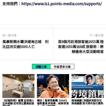
支持我們：
https://www.ls1.points-media.com/supports/
前一篇文章
下一篇文章
風暴致兩水壩決堤淹古城 利
首8個月訪港旅客逾2055萬 陸
比亞洪災逾5000人亡
客達1650萬佔8成 旅發局：將
辦連串大型活動吸客
相關文章
作者更多文章
《記憶對視》展覽 呈現個人
專訪｜風車草劇團《ANA》
跨境鎮壓 | 英國終承認存在
生命經驗 從地理位置連結香
倫敦重演 梁祖堯：給移英港
跨境鎮壓 首次頒布指引應對