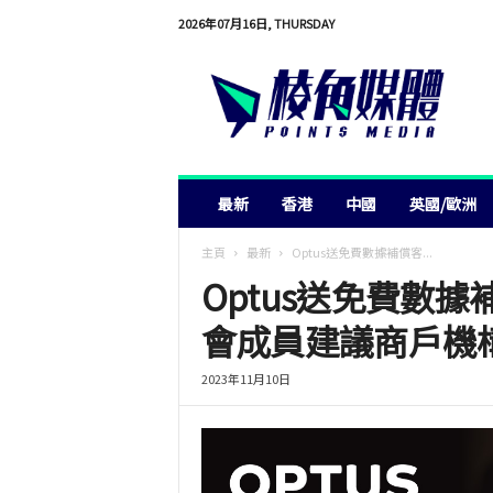
2026年07月16日, THURSDAY
棱
角
媒
體
最新
香港
中國
英國/歐洲
主頁
最新
Optus送免費數據補償客...
Optus送免費數
會成員建議商戶機
2023年11月10日