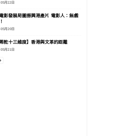
年05月22日
電影發展局圖振興港產片 電影人：無戲
！
年05月20日
睎乾十三維度】香港與文革的距離
年05月21日