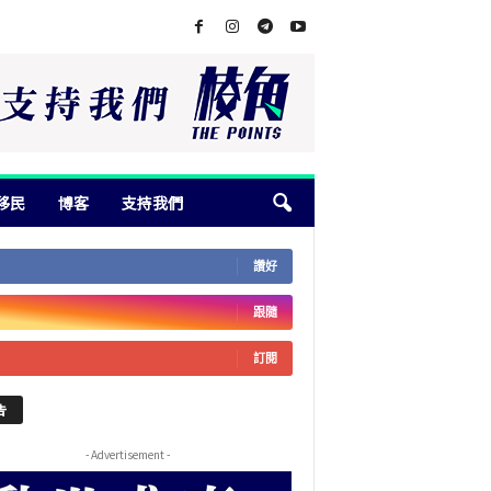
移民
博客
支持我們
讚好
跟隨
訂閱
告
- Advertisement -