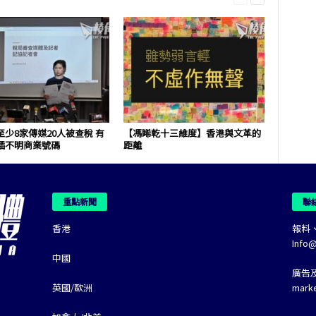
少8家傳媒20人被查稅 有
【馮睎乾十三維度】香港與文革的
插不明商業號碼
距離
重點新聞
聯
香港
報料
Info
中國
廣告
英國/歐洲
mark