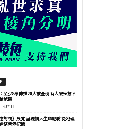
新
：至少8家傳媒20人被查稅 有人被安插不
業號碼
年05月22日
憶對視》展覽 呈現個人生命經驗 從地理
連結香港記憶