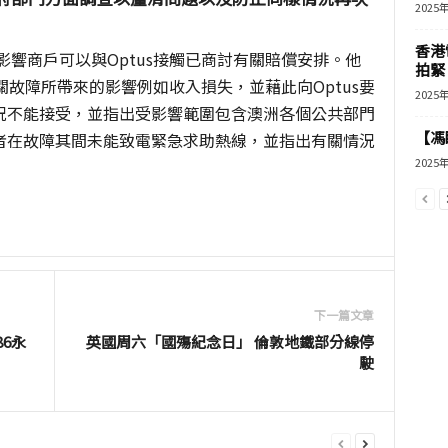
2025
香港
受影響商戶可以與Optus接觸已商討有關賠償安排。他
拍緊
有關故障所帶來的影響例如收入損失，並藉此向Optus要
2025
況不能接受，並指出受影響範圍包含澳洲各個公共部門
【馮
者在故障其間未能致電緊急求助熱線，並指出有關情況
2025
下一篇文章
86永
英國周六「國殤紀念日」 倫敦地鐵部分線停
駛