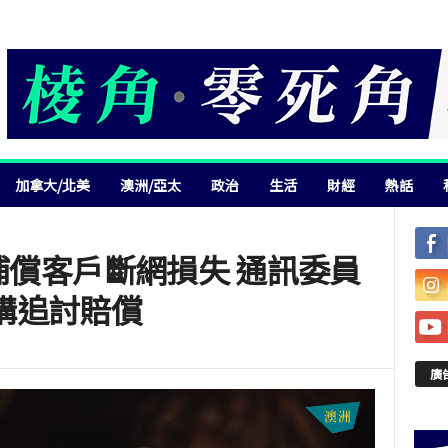
加拿大/北美
澳洲/亞太
政治
生活
財經
熱話
據補償客戶斷網損失 通訊委員
構追討賠償
廣