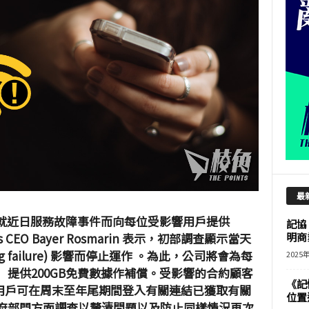
最
將會就近日服務故障事件而向每位受影響用戶提供
記協
CEO Bayer Rosmarin 表示，初部調查顯示當天
明商
g failure) 影響而停止運作 。為此，公司將會為每
2025
）提供200GB免費數據作補償。受影響的合約顧客
《記
用戶可在周末至年尾期間登入有關連結已獲取有關
位置
政府部門方面調查以釐清問題以及防止同樣情況再次