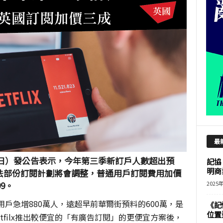
最
（18日）發公告表示，今年第三季新訂戶人數超出預
記協
明商
法部份訂閱計劃將會調整，普通用戶訂閱費用加價
9。
2025
九月用戶急增880萬人，遠超早前華爾街預料的600萬，是
《記
位置
ilx
推出較便宜的「有廣告訂閱」的更便宜方案後，