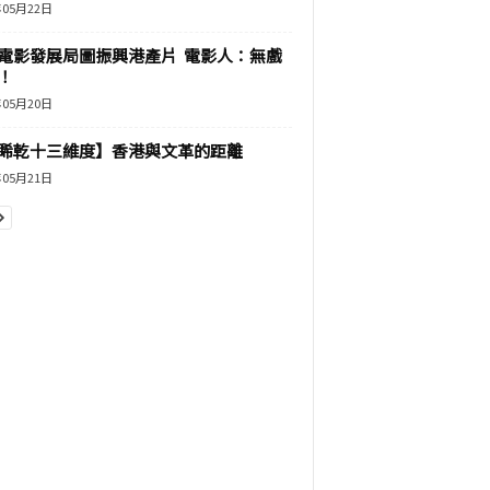
年05月22日
電影發展局圖振興港產片 電影人：無戲
！
年05月20日
睎乾十三維度】香港與文革的距離
年05月21日