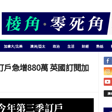
加拿大/北美
澳洲/亞太
政治
生活
財經
熱話
季訂戶急增880萬 英國訂閱加
廣