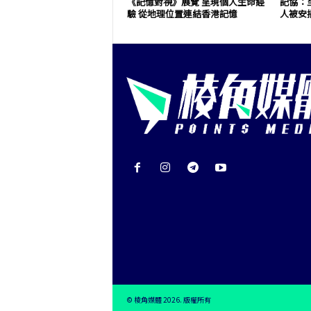
《記憶對視》展覽 呈現個人生命經
記協：至
驗 從地理位置連結香港記憶
人被安
© 棱角媒體 2026. 版權所有