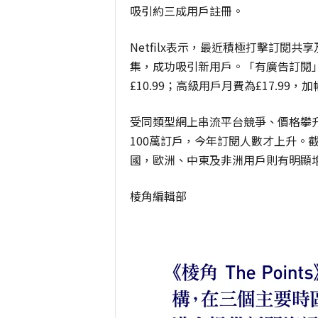
吸引約三成用戶註冊。
Netfilx表示，最近積極打擊訂閱
集，成功吸引新用戶。「有廣告訂閱」
£10.99；
高級用戶月費為
£17.99，
受同類型網上串流平台競爭、價格攀升及
100萬訂戶，今年訂閱人數才上升。
截
國，歐洲、中東及非洲用戶則有明顯
棱角編輯部