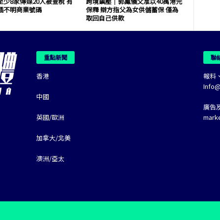
少8家傳媒20人被查稅 有
跨境鎮壓｜郭鳳儀父准以40萬港元
插不明商業號碼
保釋 辯方指父為女供儲蓄保 僅為
取回自己供款
重點新聞
聯
香港
報料
Info
中國
廣告
英國/歐洲
mark
加拿大/北美
澳洲/亞太