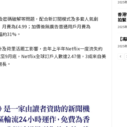
2025
香港
共享及密碼破解等問題，配合新訂閱模式及多套人氣劇
拍緊
月費為£4.99；加價後無廣告普通用戶月費為
2025
加幅約31%。
【馮
2025
荷里活罷工影響，去年上半年Netflix一度流失約
至9月底，Netflix全球訂戶人數達2.47億，3成來自美
增長。