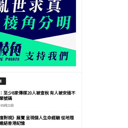
新
：至少8家傳媒20人被查稅 有人被安插不
業號碼
年05月22日
憶對視》展覽 呈現個人生命經驗 從地理
連結香港記憶