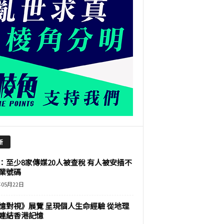
新
：至少8家傳媒20人被查稅 有人被安插不
業號碼
年05月22日
憶對視》展覽 呈現個人生命經驗 從地理
連結香港記憶