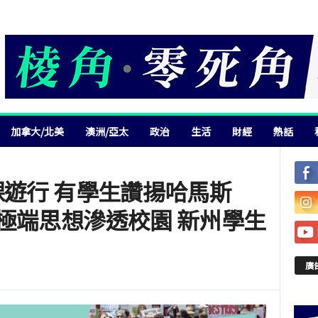
加拿大/北美
澳洲/亞太
政治
生活
財經
熱話
課遊行 有學生讚揚哈馬斯
極端思想滲透校園 新州學生
廣