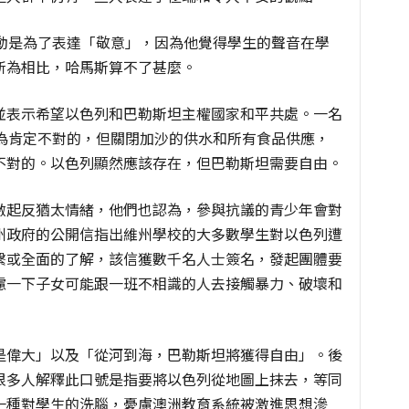
活動是為了表達「敬意」，因為他覺得學生的聲音在學
所為相比，哈馬斯算不了甚麼。
並表示希望以色列和巴勒斯坦主權國家和平共處。一名
行為肯定不對的，但關閉加沙的供水和所有食品供應，
不對的。以色列顯然應該存在，但巴勒斯坦需要自由。
激起反猶太情緒，他們也認為，參與抗議的青少年會對
州政府的公開信指出維州學校的大多數學生對以色列遭
繫或全面的了解，該信獲數千名人士簽名，發起團體要
慮一下子女可能跟一班不相識的人去接觸暴力、破壞和
是偉大」以及「從河到海，巴勒斯坦將獲得自由」。後
很多人解釋此口號是指要將以色列從地圖上抹去，等同
一種對學生的洗腦，憂慮澳洲教育系統被激進思想滲