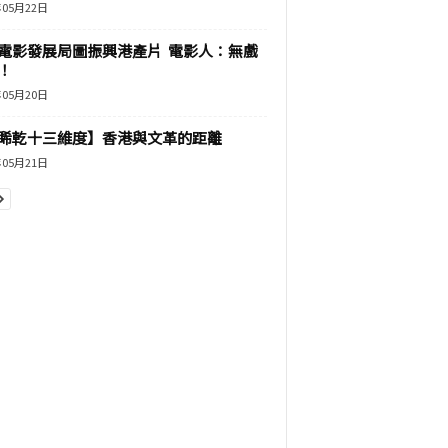
年05月22日
電影發展局圖振興港產片 電影人：無戲
！
年05月20日
睎乾十三維度】香港與文革的距離
年05月21日