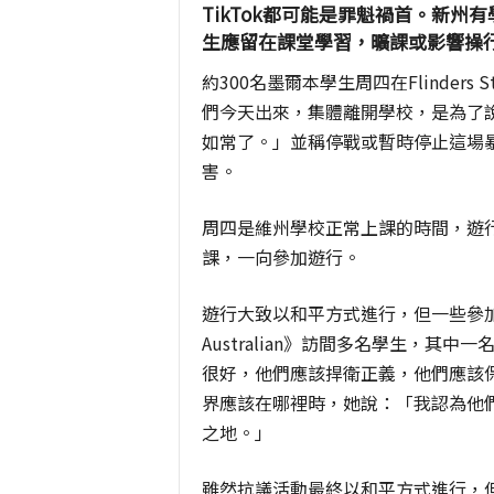
TikTok都可能是罪魁禍首。新
生應留在課堂學習，曠課或影響操
約300名墨爾本學生周四在Flinde
們今天出來，集體離開學校，是為了
如常了。」並稱停戰或暫時停止這場
害。
周四是維州學校正常上課的時間，遊
課，一向參加遊行。
遊行大致以和平方式進行，但一些參加
Australian》訪間多名學生，其
很好，他們應該捍衛正義，他們應該
界應該在哪裡時，她說：「我認為他
之地。」
雖然抗議活動最終以和平方式進行，