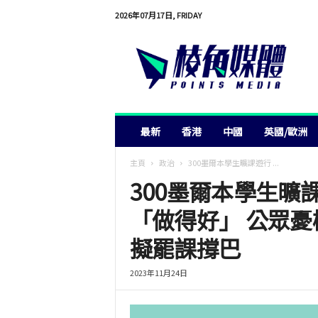
2026年07月17日, FRIDAY
棱
角
媒
體
最新
香港
中國
英國/歐洲
主頁
政治
300墨爾本學生曠課遊行 ...
300墨爾本學生曠
「做得好」 公眾憂
擬罷課撐巴
2023年11月24日