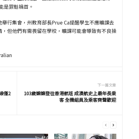
可能是罪魁禍首。
行集會，州教育部長Prue Ca提醒學生不應曠課去
情，但他們有需畏留在學校，曠課可能會導致有不良操
lian
下一篇文章
線僅2
103歲嫲嫲登往香港航班 成澳航史上最年長乘
客 全機組員及乘客齊聲歡迎