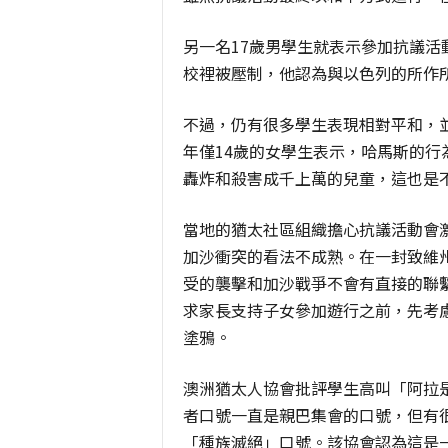
另一名17歲男學生就表示參加抗議
校裡被壓制，他認為與以色列的所作
不過，仍有很多學生表現相對平和，
年僅14歲的女學生表示，哈馬斯的
轟炸和殺害成千上萬的兒童，這也是
當地的猶太社區組織擔心抗議活動會
加沙衝突的看法不成熟。在一封致維
受的襲擊和加沙戰爭不會有直接的聯
求家長支持子女參加遊行之前，先考
塗鴉。
澳洲猶太人協會批評學生高叫「阿拉
者口號一直是親巴集會的口號，但有
「種族滅絕」口號。該協會認為這是