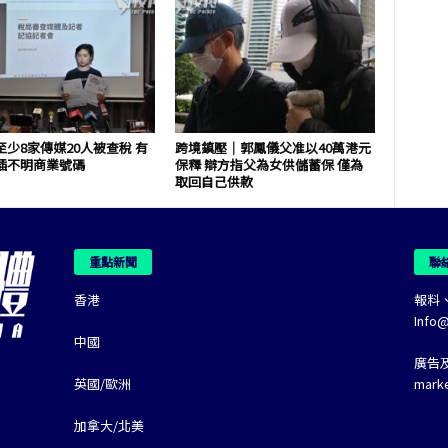
少8家傳媒20人被查稅 有
跨境鎮壓｜郭鳳儀父准以40萬港元
插不明商業號碼
保釋 辯方指父為女供儲蓄保 僅為
取回自己供款
重點新聞
聯
香港
報料
Info
中國
廣告
英國/歐洲
mark
加拿大/北美