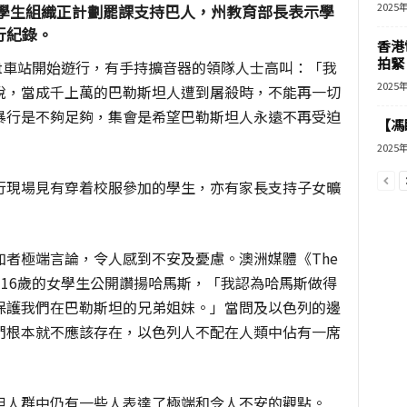
2025
州有學生組織正計劃罷課支持巴人，州教育部長表示學
行紀錄。
香港
拍緊
rs St車站開始遊行，有手持擴音器的領隊人士高叫：「我
2025
說，當成千上萬的巴勒斯坦人遭到屠殺時，不能再一切
暴行是不夠足夠，集會是希望巴勒斯坦人永遠不再受迫
【馮
2025
行現場見有穿着校服參加的學生，亦有家長支持子女曠
者極端言論，令人感到不安及憂慮。澳洲媒體《The
中一名16歲的女學生公開讚揚哈馬斯，「我認為哈馬斯做得
保護我們在巴勒斯坦的兄弟姐妹。」當問及以色列的邊
們根本就不應該存在，以色列人不配在人類中佔有一席
但人群中仍有一些人表達了極端和令人不安的觀點。