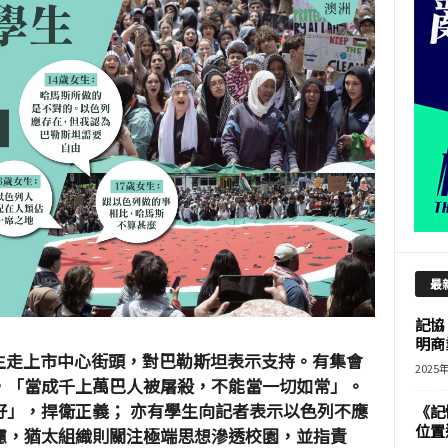
最
記協
明商
本學生走上市中心街頭，對巴勒斯坦表示支持。有集會
2025
，「當成千上萬巴人被屠殺，不能當一切如常」。
好」，捍衛正義； 亦有學生向記者表示以色列不應
《記
位置
慮，猶太組織則關注極端思想滲透校園，並指責