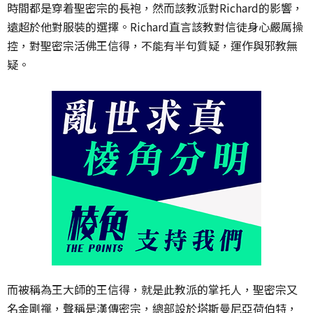
時間都是穿着聖密宗的長袍，然而該教派對Richard的影響，
遠超於他對服裝的選擇。Richard直言該教對信徒身心嚴厲操
控，對聖密宗活佛王信得，不能有半句質疑，運作與邪教無
疑。
而被稱為王大師的王信得，就是此教派的掌托人，聖密宗又
名金剛禪，聲稱是漢傳密宗，總部設於塔斯曼尼亞荷伯特，