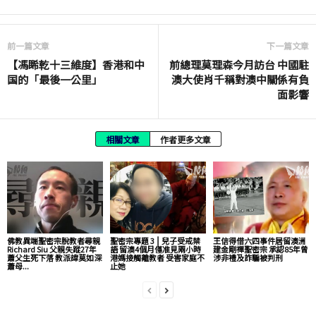
前一篇文章
下一篇文章
【馮睎乾十三維度】香港和中
前總理莫理森今月訪台 中國駐
国的「最後一公里」
澳大使肖千稱對澳中關係有負
面影響
相關文章
作者更多文章
佛教異端聖密宗脫教者尋親
聖密宗專題 3 ⎮ 兒子受戒禁
王信得借六四事件居留澳洲
Richard Siu 父親失蹤27年
語 留澳4個月僅准見兩小時
建金剛禪聖密宗 承認85年曾
蕭父生死下落 教派諱莫如深
港媽接觸離教者 受害家庭不
涉非禮及詐騙被判刑
蕭母...
止她