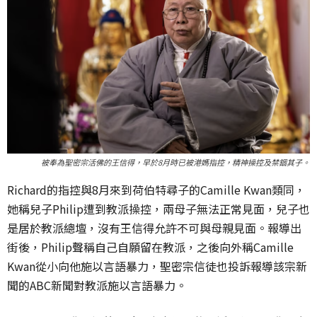
被奉為聖密宗活佛的王信得，早於8月時已被港媽指控，精神操控及禁錮其子。
Richard的指控與8月來到荷伯特尋子的Camille Kwan類同，
她稱兒子Philip遭到教派操控，兩母子無法正常見面，兒子也
是居於教派總壇，沒有王信得允許不可與母親見面。報導出
街後，Philip聲稱自己自願留在教派，之後向外稱Camille
Kwan從小向他施以言語暴力，聖密宗信徒也投訴報導該宗新
聞的ABC新聞對教派施以言語暴力。