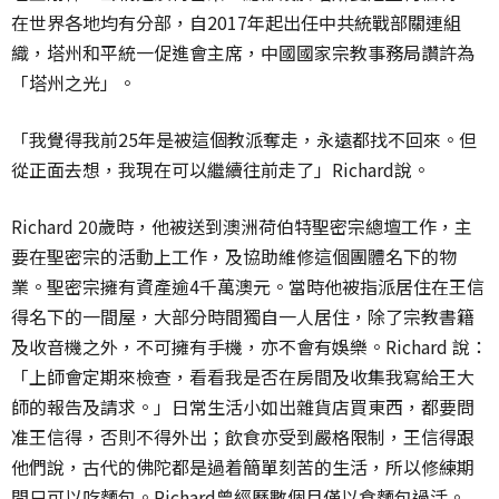
在世界各地均有分部，自2017年起出任中共統戰部關連組
織，塔州和平統一促進會主席，中國國家宗教事務局讚許為
「塔州之光」。
「我覺得我前25年是被這個教派奪走，永遠都找不回來。但
從正面去想，我現在可以繼續往前走了」Richard說。
Richard 20歲時，他被送到澳洲荷伯特聖密宗總壇工作，主
要在聖密宗的活動上工作，及協助維修這個團體名下的物
業。聖密宗擁有資產逾4千萬澳元。當時他被指派居住在王信
得名下的一間屋，大部分時間獨自一人居住，除了宗教書籍
及收音機之外，不可擁有手機，亦不會有娛樂。Richard 說：
「上師會定期來檢查，看看我是否在房間及收集我寫給王大
師的報告及請求。」日常生活小如出雜貨店買東西，都要問
准王信得，否則不得外出；飲食亦受到嚴格限制，王信得跟
他們說，古代的佛陀都是過着簡單刻苦的生活，所以修練期
間只可以吃麵包。Richard曾經歷數個月僅以食麵包過活。