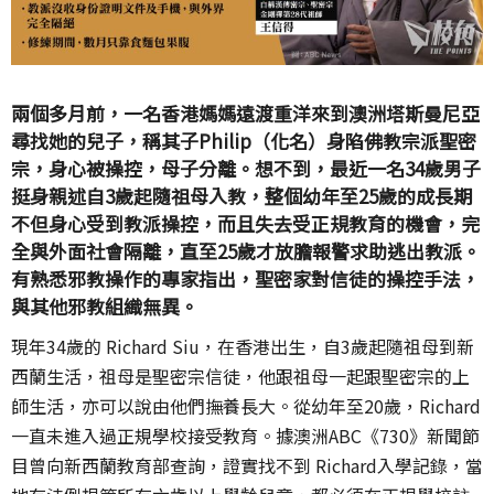
兩個多月前，一名香港媽媽遠渡重洋來到澳洲塔斯曼尼亞
尋找她的兒子，稱其子Philip（化名）身陷佛教宗派聖密
宗，身心被操控，母子分離。想不到，最近一名34歲男子
挺身親述自3歲起隨祖母入教，整個幼年至25歲的成長期
不但身心受到教派操控，而且失去受正規教育的機會，完
全與外面社會隔離，直至25歲才放膽報警求助逃出教派。
有熟悉邪教操作的專家指出，聖密家對信徒的操控手法，
與其他邪教組織無異。
現年34歲的 Richard Siu，在香港出生，自3歲起隨祖母到新
西蘭生活，祖母是聖密宗信徒，他跟祖母一起跟聖密宗的上
師生活，亦可以說由他們撫養長大。從幼年至20歲，Richard
一直未進入過正規學校接受教育。據澳洲ABC《730》新聞節
目曾向新西蘭教育部查詢，證實找不到 Richard入學記錄，當