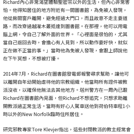
Richard內心非常渴望體驗聖密宗以外的生活，但內心非常害
怕。他得知居住的地方附近有一間圖書館，為免被人發現，
他從房間窗戶離開，避免經過大門口，而且故意不走主要道
路，而改穿過越灌木叢抵達到圖書館。在那裡，他可以用電
腦上網，令自己了解外面的世界。「心裡面是很怕的，尤其
當自己返回去時，會擔心有人見到，所以動作要好快，就似
正在做不正當的事。」當時他為免被人發現，會跟上師說他
在下午冥想，不想被打擾。
2014年7月，Richard在圖書館發電郵報警尋求幫助，讓他可
以離開自年幼開始虐待他的宗教組織。他當時所有證件被教
派沒收，以確保他無法去其他地方。塔州警方在一周內已跟
Richard在圖書館內見面，但Richard不想追究，只想求助離
開教派過正常生活。當時有好心人駕車送他到荷伯特車程1小
時以外的New Norfolk臨時住所居住。
研究邪教專家Tore Klevjer指出，這些封閉教派的教主經常會