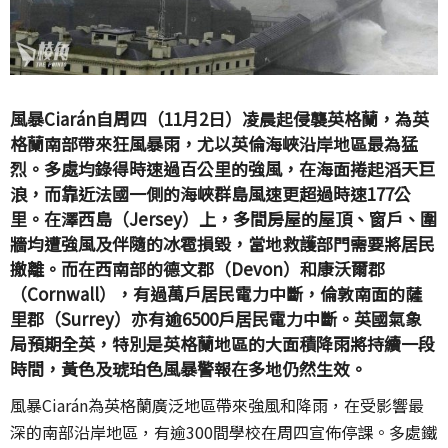
風暴Ciarán自周四（11月2日）凌晨起侵襲英格蘭，為英
格蘭南部帶來狂風暴雨，尤以英倫海峽沿岸地區最為猛
烈。多處均錄得時速過百公里的強風，在海面捲起滔天巨
浪，而靠近法國一側的海峽群島風速更超過時速177公
里。在澤西島（Jersey）上，多間房屋的屋頂、窗戶、圍
牆均遭強風及伴隨的冰雹損毀，當地救護部門需要將居民
撤離。而在西南部的德文郡（Devon）和康沃爾郡
（Cornwall），有過萬戶居民電力中斷，倫敦南面的薩
里郡（Surrey）亦有逾6500戶居民電力中斷。英國氣象
局預期全英，特別是英格蘭地區的大面積降雨將持續一段
時間，黃色及琥珀色風暴警報在多地仍然生效。
風暴Ciarán為英格蘭廣泛地區帶來強風和降雨，在受影響最
深的南部沿岸地區，有逾300間學校在周四宣佈停課。多處鐵