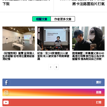
下架
將卡法路雲拍片打氣
相關文章
作者更多文章
《記憶對視》展覽 呈現個人
記協：至少8家傳媒20人被
跨境鎮壓｜郭鳳儀父准以40
生命經驗 從地理位置連結香
查稅 有人被安插不明商業號
萬港元保釋 辯方指父為女供
港記憶
碼
儲蓄保 僅為取回自己供款
讚好
跟隨
訂閱