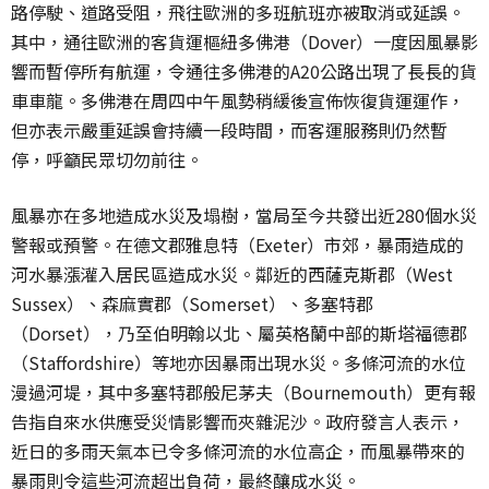
路停駛、道路受阻，飛往歐洲的多班航班亦被取消或延誤。
其中，通往歐洲的客貨運樞紐多佛港（Dover）一度因風暴影
響而暫停所有航運，令通往多佛港的A20公路出現了長長的貨
車車龍。多佛港在周四中午風勢稍緩後宣佈恢復貨運運作，
但亦表示嚴重延誤會持續一段時間，而客運服務則仍然暫
停，呼籲民眾切勿前往。
風暴亦在多地造成水災及塌樹，當局至今共發出近280個水災
警報或預警。在德文郡雅息特（Exeter）市郊，暴雨造成的
河水暴漲灌入居民區造成水災。鄰近的西薩克斯郡（West
Sussex）、森麻實郡（Somerset）、多塞特郡
（Dorset），乃至伯明翰以北、屬英格蘭中部的斯塔福德郡
（Staffordshire）等地亦因暴雨出現水災。多條河流的水位
漫過河堤，其中多塞特郡般尼茅夫（Bournemouth）更有報
告指自來水供應受災情影響而夾雜泥沙。政府發言人表示，
近日的多雨天氣本已令多條河流的水位高企，而風暴帶來的
暴雨則令這些河流超出負荷，最終釀成水災。