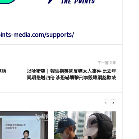
oints-media.com/supports/
下一篇文章
際話
以哈衝突｜報告指英國反猶太人事件 比去年
同期急增四倍 涉恐嚇襲擊刑事毁壞網絡欺凌