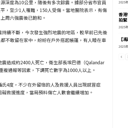
震源深度為10公里，隨後有多次餘震。據部分省市官員
2025
夷平，至少1人罹難，150人受傷。當地醫院表示，有傷
香港
自上周六強震後已飽和。
拍緊
2025
震持續不斷，今次發生強烈地震的地區，較早前已先後
【馮
多居民都不敢留在家中，紛紛在戶外搭起帳篷，有人睡在車
2025
造成約2400人死亡，衛生部長埃巴德（Qalandar
重複通報等因素，下調死亡數字為1000人以上。
攝氏4度，不少在外留宿的人及救援人員出現感冒症
阻礙救援進度，當局預料傷亡人數會繼續增加。