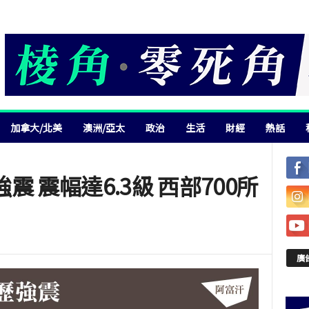
加拿大/北美
澳洲/亞太
政治
生活
財經
熱話
 震幅達6.3級 西部700所
廣