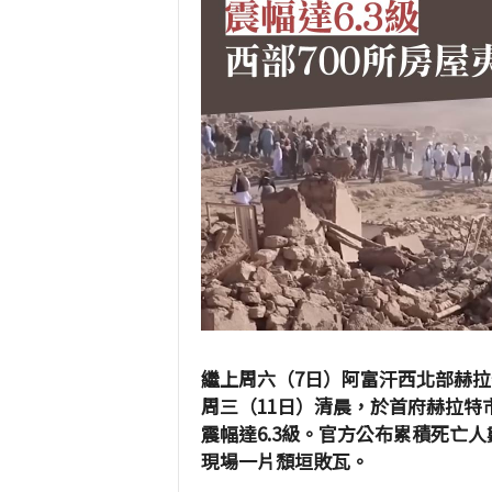
繼上周六（7日）阿富汗西北部赫拉
周三（11日）清晨，於首府赫拉特市
震幅達6.3級。官方公布累積死亡人數
現場一片頹垣敗瓦。