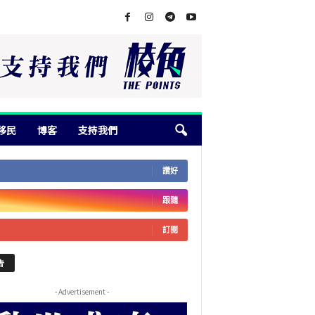
移民
博客
支持我們
讚好
跟隨
訂閱
告
- Advertisement -