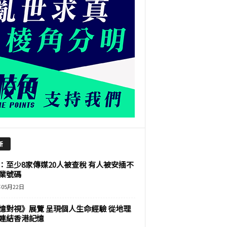
新
：至少8家傳媒20人被查稅 有人被安插不
業號碼
年05月22日
憶對視》展覽 呈現個人生命經驗 從地理
連結香港記憶