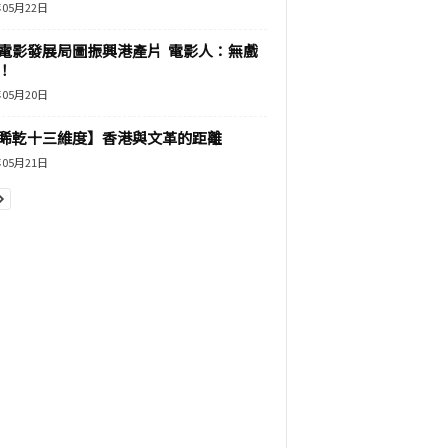
年05月22日
電影發展局圖振興港產片 電影人：無戲
！
年05月20日
睎乾十三維度】香港與文革的距離
年05月21日