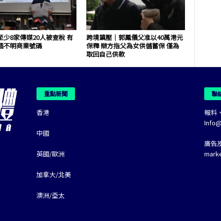
少8家傳媒20人被查稅 有
跨境鎮壓｜郭鳳儀父准以40萬港元
插不明商業號碼
保釋 辯方指父為女供儲蓄保 僅為
取回自己供款
重點新聞
聯
香港
報料
Info
中國
廣告
英國/歐洲
mark
加拿大/北美
澳洲/亞太