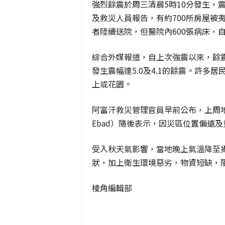
強烈餘震於周三清晨5時10分發生，
及救災人員報告，有約700所房屋被
者陸續送院，但醫院內600張病床，
綜合外媒報道，自上次強震以來，餘
發生震幅達5.0及4.1的餘震。許
上或花園。
阿富汗救災管理官員早前公布，上周地震
Ebad）隨後表示，因災區位置偏遠及
受入秋天氣影響，當地晚上氣溫降至
狀，加上衛生環境惡劣，物資短缺，
棱角編輯部