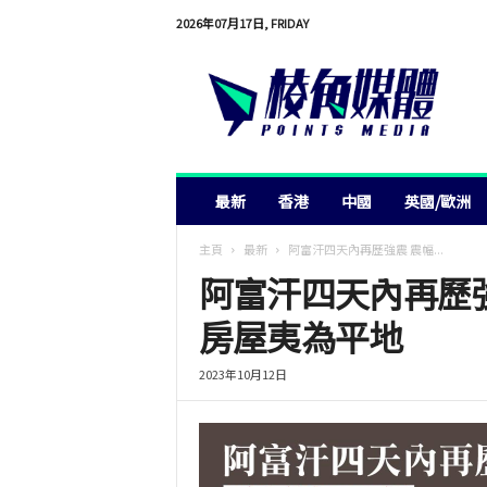
2026年07月17日, FRIDAY
棱
角
媒
體
最新
香港
中國
英國/歐洲
主頁
最新
阿富汗四天內再歷強震 震幅...
阿富汗四天內再歷強震
房屋夷為平地
2023年10月12日