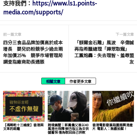
支持我們：
https://www.ls1.points-
media.com/supports/
前一篇文章
下一篇文章
四分三食品品牌加價高於成本
「額爾金石雕」風波 辛偉誠
增長 嬰兒奶粉競爭少過去兩
再指希臘總理「譁眾取寵」
年加價25% 競爭市場管理局
工黨炮轟：失去理智、羞辱盟
調查指廠商助長通脹
友
相關文章
作者更多文章
【馮睎乾十三維度】香港與
跨境鎮壓｜郭鳳儀父准以40
香港電影發展局圖振興港產
文革的距離
萬港元保釋 辯方指父為女供
片 電影人：無戲拍緊！
儲蓄保 僅為取回自己供款