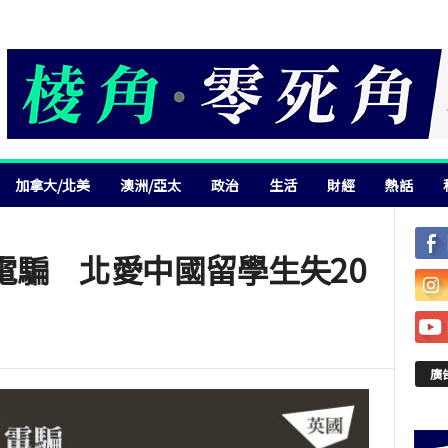
加拿大/北美
澳洲/亞太
政治
生活
財經
熱話
電騙 北愛中國留學生失20
廣