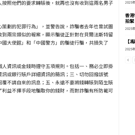
人按照他們的要求轉賬後，就再也沒有收到這兩名男子
2025
香港
拍緊
心策劃的犯罪行為」，並警告說，詐騙者去年也曾試圖
2025
收到兩宗類似的報案，顯示騙徒正針對在貝爾法斯特留
【馮
中國大使館」和「中國警方」的騙徒行騙，共損失了
2025
個人資訊或金錢時遵守五項規則。包括一、務必立即掛
資訊或銀行賬戶詳細資訊的簡訊；三、切勿回撥該號
回覆不請自來的訊息；五、永遠不要將錢轉賬到陌生賬
了利益不擇手段地騙取你的錢財，而對詐騙有所防範可