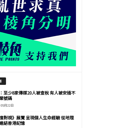
新
：至少8家傳媒20人被查稅 有人被安插不
業號碼
年05月22日
憶對視》展覽 呈現個人生命經驗 從地理
連結香港記憶