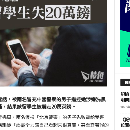
最
記協
電話，被兩名冒充中國警察的男子指控她涉嫌洗黑
明商
，結果該留學生被騙走20萬英鎊。
2025
近幾周，兩名假扮「北京警察」的男子先致電給受害
《記
稱騙徒「竭盡全力讓自己看起來很真實，甚至穿著假的
位置