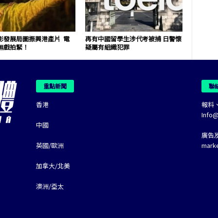
影發展局圖振興港產片 電
再有中國留學生涉代考被捕 日警懷
無戲拍緊！
疑屬有組織犯罪
重點新聞
聯
香港
報料
Info
中國
廣告
英國/歐洲
mark
加拿大/北美
澳洲/亞太