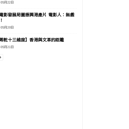
年05月22日
電影發展局圖振興港產片 電影人：無戲
！
年05月20日
睎乾十三維度】香港與文革的距離
年05月21日