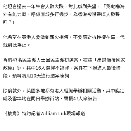
他坦言過去一年集會人數大跌，對此感到失望，「我哋喺海
外有能力嘅，唔係應該多行幾步，為香港被噤聲嘅人發聲
咩？」
他希望在英港人要做到薪火相傳，不要讓對抗極權在這一代
就到此為止。
香港47名民主派人士因民主派初選案，被控「串謀顛覆國家
政權」罪，其中16人選擇不認罪。案件在下週進入最後階
段，預料將用10天進行結案陳詞。
除倫敦外，英國多地都有港人組織舉辦相關活動，其中諾定
咸及雪埠均在同日舉辦街站，聲援47人案被告。
《棱角》特約記者William Luk現場報道