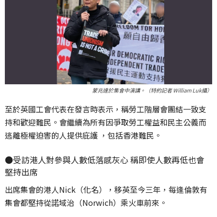
蒙兆達於集會中演講。（特約記者 William Luk攝）
至於英國工會代表在發言時表示，稱勞工階層會團結一致支
持和歡迎難民。會繼續為所有因爭取勞工權益和民主公義而
逃離極權迫害的人提供庇護 ，包括香港難民。
●受訪港人對參與人數低落感灰心 稱即使人數再低也會
堅持出席
出席集會的港人Nick（化名），移英至今三年，每逢倫敦有
集會都堅持從諾域治（Norwich）乘火車前來。