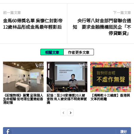
前一篇文章
下一篇文章
金馬60得獎名單 吳慷仁封影帝
央行等八財金部門發聯合通
12歲林品彤成金馬最年輕影后
知 要求金融機構挺民企「不
停貸斷貸」
相關文章
作者更多文章
《記憶對視》展覽 呈現個人
記協：至少8家傳媒20人被
【馮睎乾十三維度】香港與
生命經驗 從地理位置連結香
查稅 有人被安插不明商業號
文革的距離
港記憶
碼
讚好