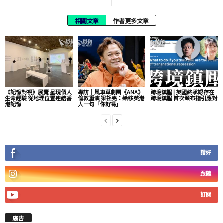
相關文章
作者更多文章
《記憶對視》展覽 呈現個人
專訪｜風車草劇團《ANA》
跨境鎮壓 | 英國終承認存在
生命經驗 從地理位置連結香
倫敦重演 梁祖堯：給移英港
跨境鎮壓 首次頒布指引應對
港記憶
人一句「你好嗎」
讚好
跟隨
訂閱
廣告