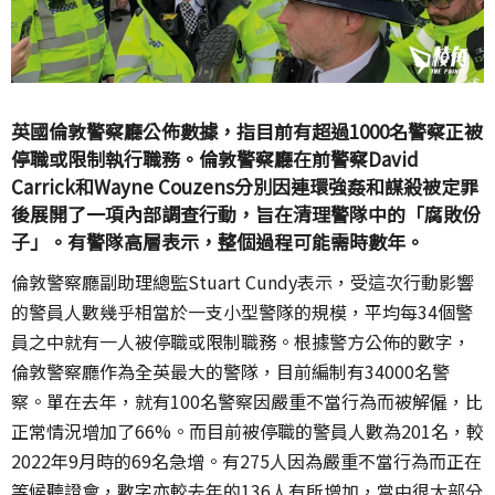
英國倫敦警察廳公佈數據，指目前有超過1000名警察正被
停職或限制執行職務。倫敦警察廳在前警察David
Carrick和Wayne Couzens分別因連環強姦和謀殺被定罪
後展開了一項內部調查行動，旨在清理警隊中的「腐敗份
子」。有警隊高層表示，整個過程可能需時數年。
倫敦警察廳副助理總監Stuart Cundy表示，受這次行動影響
的警員人數幾乎相當於一支小型警隊的規模，平均每34個警
員之中就有一人被停職或限制職務。根據警方公佈的數字，
倫敦警察廳作為全英最大的警隊，目前編制有34000名警
察。單在去年，就有100名警察因嚴重不當行為而被解僱，比
正常情況增加了66%。而目前被停職的警員人數為201名，較
2022年9月時的69名急增。有275人因為嚴重不當行為而正在
等候聽證會，數字亦較去年的136人有所增加，當中很大部分