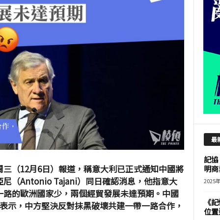
最
記協
三（12月6日）
報道，稱意大利已正式通知中國將
明商
Antonio Tajani）同日確認消息，他指意大
2025
一路的歐洲國家少，兩個經貿發展未達預期。中國
《記
）表示，中方堅決反對抹黑破壞共建一帶一路合作，
位置