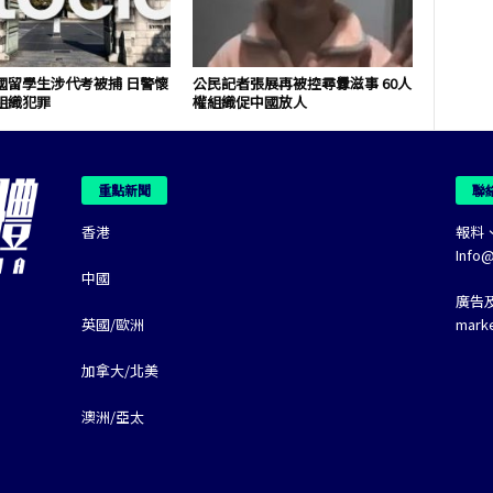
國留學生涉代考被捕 日警懷
公民記者張展再被控尋釁滋事 60人
組織犯罪
權組織促中國放人
重點新聞
聯
香港
報料
Info
中國
廣告
英國/歐洲
mark
加拿大/北美
澳洲/亞太