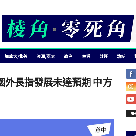
加拿大/北美
澳洲/亞太
政治
生活
財經
熱話
國外長指發展未達預期 中方
廣