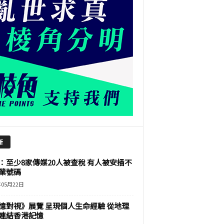
新
：至少8家傳媒20人被查稅 有人被安插不
業號碼
年05月22日
憶對視》展覽 呈現個人生命經驗 從地理
連結香港記憶