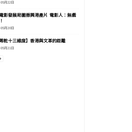
年05月22日
電影發展局圖振興港產片 電影人：無戲
！
年05月20日
睎乾十三維度】香港與文革的距離
年05月21日