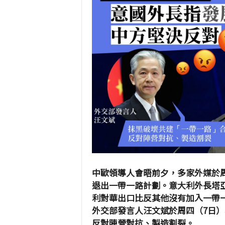
中歐領導人會晤前夕，多家外媒於周
退出一帶一路計劃。意大利外長塔亞尼（
利對華出口比反其他沒有加入一帶
外交部發言人汪文斌於周四（7日
反對陣營對抗、製造割裂。