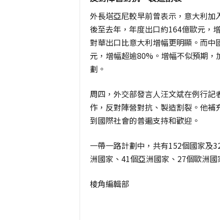
外長塔亞尼較早前曾表示，意大利加入
後至去年，年度出口約164億歐元，
對華出口比意大利增幅更明顯。而中國
元，增幅超逾80%。增幅不似預期，
劃。
周四，外交部發言人汪文斌在例行記
作，反對陣營對抗、製造割裂。他補充
到國際社會的普遍支持和歡迎。
一帶一路計劃中，共有152個國家及
洲國家、41個亞洲國家、27個歐洲國
棱角編輯部