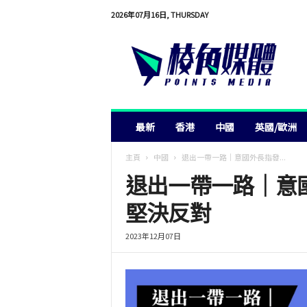
2026年07月16日, THURSDAY
棱
角
媒
體
最新
香港
中國
英國/歐洲
主頁
中國
退出一帶一路｜意國外長指發...
退出一帶一路｜意
堅決反對
2023年12月07日