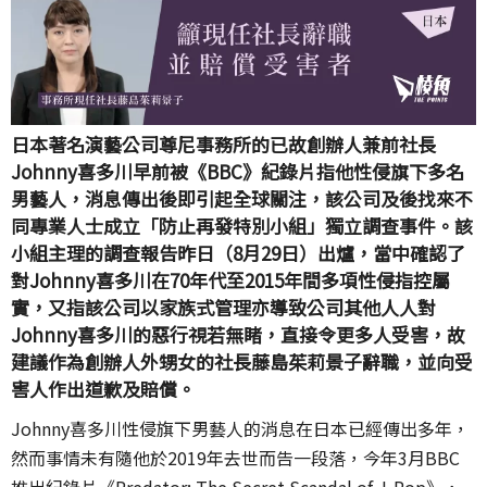
日本著名演藝公司尊尼事務所的
已故
創辦人兼前社長
Johnny喜多川早前被《BBC》紀錄片指他性侵旗下多名
男藝人，消息傳出後即引起全球關注，該公司及後找來不
同專業人士成立「防止再發特別小組」獨立調查事件。該
小組主理的調查報告昨日（8月29日）出爐，當中確認了
對Johnny喜多川在70年代至2015年間多項性侵指控屬
實，又指該公司以家族式管理亦導致公司其他人人對
Johnny喜多川的惡行視若無睹，直接令更多人受害，故
建議作為創辦人外甥女的社長藤島茱莉景子辭職，並向受
害人作出道歉及賠償。
Johnny喜多川性侵旗下男藝人的消息在日本已經傳出多年，
然而事情未有隨他於2019年去世而告一段落，今年3月BBC
推出紀錄片《Predator: The Secret Scandal of J-Pop》，