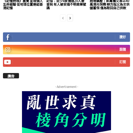
《記憶對視》展覽 呈現個人
記協：至少8家傳媒20人被
跨境鎮壓｜郭鳳儀父准以40
生命經驗 從地理位置連結香
查稅 有人被安插不明商業號
萬港元保釋 辯方指父為女供
港記憶
碼
儲蓄保 僅為取回自己供款
讚好
跟隨
訂閱
廣告
- Advertisement -