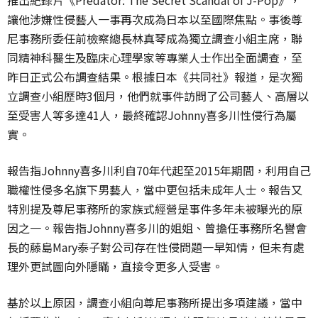
讓他涉嫌性侵藝人一
事再次成為日本以至國際焦點。事後尊
尼事務所委任前檢察總長林真琴成為獨立調查小組主席，聯
同精神科醫生及臨床心理學家等專業人士作出全面調查，至
昨日正式公布調查結果。根據日本《共同社》報道，是次獨
立調查小組歷時3個月，他們就事件訪問了公司藝人、高層以
至受害人等多達41人，最終確認Johnny喜多川性侵行為屬
實。
報告指Johnny喜多川利自70年代起至2015年期間，利用自己
職權性侵多名旗下男藝人，當中更包括未成年人士。報告又
特別提及尊尼事務所的家族式經營是事件多年未被曝光的原
因之一。報告指Johnny喜多川的姐姐、曾擔任事務所名譽會
長的藤島Mary泰子對公司存在性侵問題一早知情，但未有處
理外更試圖向外隱瞞，直接令更多人受害。
基於以上原因，調查小組向尊尼事務所提出多項建議，當中