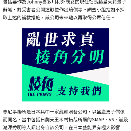
包括要作為Johnny喜多川利外甥女的現任社長藤島茱莉景子
辭職、對受害者公開道歉並作出賠償等。調查小組指如不採
取上述的補救措施，該公司未來難以再取得公眾信任。
尊尼事務所是日本其中一家龍頭演藝公司，以盛產男子偶像
而聞名，當中包括日劇天王木村拓哉所屬的SMAP、V6、嵐及
瀧澤秀明等人都出身自該公司，在日本藝能界有極大影響