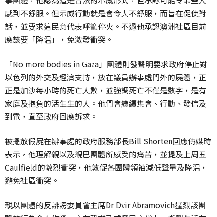
感到不舒服。但示威行動就是會令人不舒服，而旨在促使對
話，並要求這民意代表呼籲停火。不過他承認澳洲社區目前
應該要「降温」，免激發衝突。
「No more bodies in Gaza」團體則發聲明要求政府停止對
以色列的外交及經濟支持，放在議員辦事處門外的屍體，正
正是加沙每小時的死亡人數，並強調死亡不僅是數字，是有
家庭及抱負的活生生的人。他們會繼續集會、行動、發信及
到電，直至政府回應訴求。
被擺放假屍在辦事處的政府服務部長Bill Shorten回應傳媒時
表示，他理解親以及親巴團體所感受的痛苦，並提及上周五
Caulfield的激烈衝突，他敦促各團體領袖減低聲量及降温，
避免社區衝突。
親以團體的反誹謗委員會主席Dr Dvir Abramovich猛烈該團