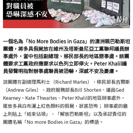
一個名為「No More Bodies in Gaza」的澳洲親巴勒斯坦
團體，將多具假屍放在維州及塔斯曼尼亞工黨聯邦議員辦
事處外，當中包括副總理、移民部長的地區㸤事處。該團
體要求工黨政府應要求以色列立即停火。Peter Khalil議
員發聲明指對辦事處聯員被恐嚇，深感不安及憂慮。
該團體在副總理馬利士
（Richard Marles）、移民部長吉爾斯
（Andrew Giles）、政府服務部長Bill Shorten、議員Ged
Kearney
、
Kate Thwaites、Peter Khalil的地區辦事處外，
擺放多具白布灑上紅色顏料的假屍，狀甚恐怖； 辦事處的牆
上則貼上「結束佔領」、「解放巴勒斯坦」以及承認責任的
團體名稱
「No more Bodies in Gaza」的標語。