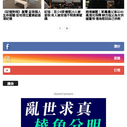
《記憶對視》展覽 呈現個人
記協：至少8家傳媒20人被
跨境鎮壓｜郭鳳儀父准以40
生命經驗 從地理位置連結香
查稅 有人被安插不明商業號
萬港元保釋 辯方指父為女供
港記憶
碼
儲蓄保 僅為取回自己供款
讚好
跟隨
訂閱
廣告
- Advertisement -