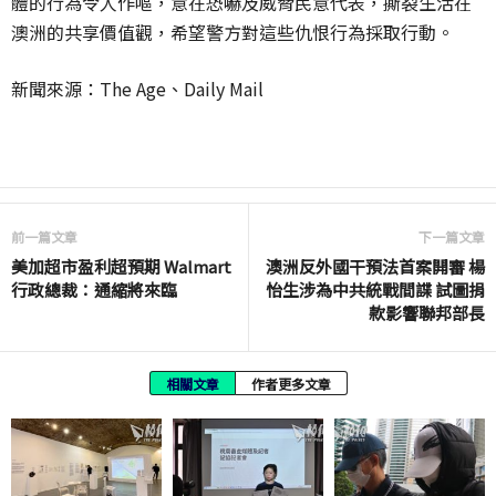
體的行為令人作嘔，意在恐嚇及威脅民意代表，撕裂生活在
澳洲的共享價值觀，希望警方對這些仇恨行為採取行動。
新聞來源：The Age、Daily Mail
前一篇文章
下一篇文章
美加超市盈利超預期 Walmart
澳洲反外國干預法首案開審 楊
行政總裁：通縮將來臨
怡生涉為中共統戰間諜 試圖捐
款影響聯邦部長
相關文章
作者更多文章