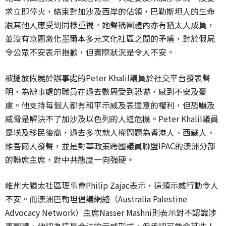
求立即停火，結束對加沙及西岸的佔領，巴勒斯坦人的生命
跟其他人應受到同樣重視。她聲稱團體內亦有猶太人成員，
並沒有意圖激化墨爾本多元文化社區之間的矛盾，對於假屍
令公眾不安表示抱歉，但實際狀況是令人不安。
被擺放假屍於辦事處的Peter Khalil議員於社交平台發表聲
明，為辦事處的職員在過去數周受到恐嚇，感到不安及憂
慮。他支持每個人都有和平示威及表達意的權利，但恐嚇及
威脅是解決不了加沙及以色列的人道危機。Peter Khalil議員
是埃及移民後裔，過去多次就人權問題為香港人、西藏人、
維吾爾人發聲，並是對華政策跨國議員聯盟IPAC的澳洲分部
的聯席主席，對中共態度一向強硬。
維州大猶太社區理事會Philip Zajac表示，這類示威行動令人
不安。而澳洲巴勒坦倡議網絡（Australia Palestine
Advocacy Network）主席Nasser Mashni則表示對不認識涉
事團體，他認為這是合法的示威形式，但承認可能令某些人