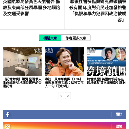
英國氣象局發黃色天氣警告 倫
報復杜魯多指與錫克教領袖被
敦及東南部狂風暴雨 多地網絡
殺有關 印度對公民赴加發旅警
及交通受影響
「仇恨和暴力犯罪因政治被縱
容」
相關文章
作者更多文章
《記憶對視》展覽 呈現個人
專訪｜風車草劇團《ANA》
跨境鎮壓 | 英國終承認存在
生命經驗 從地理位置連結香
倫敦重演 梁祖堯：給移英港
跨境鎮壓 首次頒布指引應對
港記憶
人一句「你好嗎」
讚好
跟隨