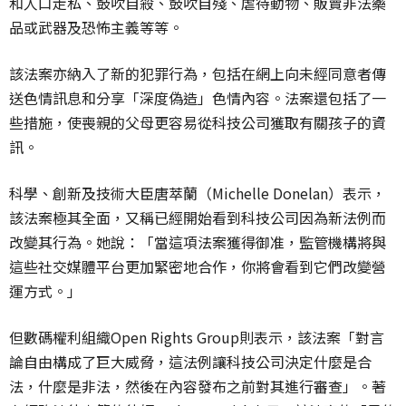
和人口走私、鼓吹自殺、鼓吹自殘、虐待動物、販賣非法藥
品或武器及恐怖主義等等。
該法案亦納入了新的犯罪行為，包括在網上向未經同意者傳
送色情訊息和分享「深度偽造」色情內容。法案還包括了一
些措施，使喪親的父母更容易從科技公司獲取有關孩子的資
訊。
科學、創新及技術大臣唐萃蘭（Michelle Donelan）表示，
該法案極其全面，又稱已經開始看到科技公司因為新法例而
改變其行為。她說：「當這項法案獲得御准，監管機構將與
這些社交媒體平台更加緊密地合作，你將會看到它們改變營
運方式。」
但數碼權利組織Open Rights Group則表示，該法案「對言
論自由構成了巨大威脅，這法例讓科技公司決定什麼是合
法，什麼是非法，然後在內容發布之前對其進行審查」。著