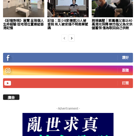
《記憶對視》展覽 呈現個人
記協：至少8家傳媒20人被
跨境鎮壓｜郭鳳儀父准以40
生命經驗 從地理位置連結香
查稅 有人被安插不明商業號
萬港元保釋 辯方指父為女供
港記憶
碼
儲蓄保 僅為取回自己供款
讚好
跟隨
訂閱
廣告
- Advertisement -