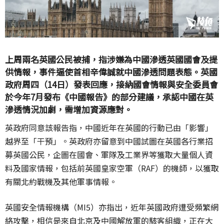
上周兩名英國公民被捕，指涉嫌為中國滲透英國國會及提
供情報，事件逼使首相辛偉誠就中國滲透問題表態。英國
政府周四（14日）發表回應，接納國會情報與安全委員會
於今年7月發布《中國報告》的部分建議，承認中國在英
滲透情況加劇，需增加資源應對。
英政府同意該報告指，中國近年在英國的行動已由「影響」
越界至「干預」。英政府亦留意到中國試圖在英國各行業招
募英國公民，企圖在國會、軍隊及工業界等獲取大量個人資
料及國家情報，包括前英國皇家空軍（RAF）的機師，以獲取
有關北約戰機及其他軍事情報。
英國安全情報機構（MI5）亦指出，近年英國政府遭受頻繁網
絡攻擊，相信是來自北京及中國解放軍的駭客組織，正在大