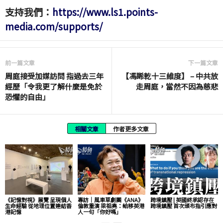
支持我們：
https://www.ls1.points-
media.com/supports/
前一篇文章
下一篇文章
周庭接受加媒訪問 指過去三年
【馮睎乾十三維度】 – 中共放
經歷「令我更了解什麼是免於
走周庭，當然不因為慈悲
恐懼的自由」
相關文章
作者更多文章
《記憶對視》展覽 呈現個人
專訪｜風車草劇團《ANA》
跨境鎮壓 | 英國終承認存在
生命經驗 從地理位置連結香
倫敦重演 梁祖堯：給移英港
跨境鎮壓 首次頒布指引應對
港記憶
人一句「你好嗎」