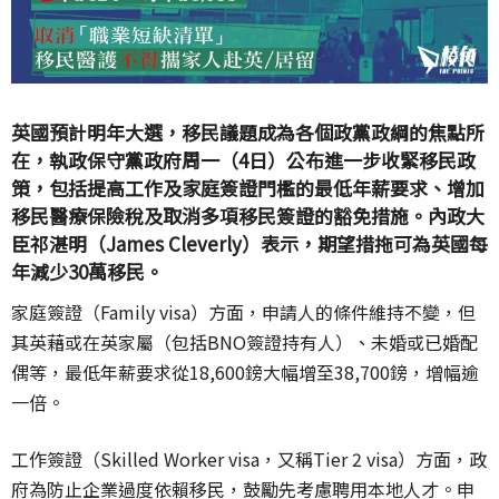
英國預計明年大選，移民議題成為各個政黨政綱的焦點所
在，執政保守黨政府周一（4日）公布進一步收緊移民政
策，包括提高工作及家庭簽證門檻的最低年薪要求、增加
移民醫療保險稅及取消多項移民簽證的豁免措施。內政大
臣祁湛明（James Cleverly）表示，期望措拖可為英國每
年減少30萬移民。
家庭簽證（Family visa）方面，申請人的條件維持不變，但
其英藉或在英家屬（包括BNO簽證持有人）、未婚或已婚配
偶等，最低年薪要求從18,600鎊大幅增至38,700鎊，增幅逾
一倍。
工作簽證（Skilled Worker visa，又稱Tier 2 visa）方面，政
府為防止企業過度依賴移民，鼓勵先考慮聘用本地人才。申