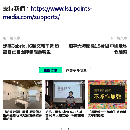
支持我們：
https://www.ls1.points-
media.com/supports/
前一篇文章
下一篇文章
患癌Gabriel IG發文報平安 透
加拿大海關檢1.5萬個 中國走私
露自己曾因抑鬱想過輕生
假硬幣
相關文章
作者更多文章
《記憶對視》展覽 呈現個人
記協：至少8家傳媒20人被
【馮睎乾十三維度】香港與
生命經驗 從地理位置連結香
查稅 有人被安插不明商業號
文革的距離
港記憶
碼