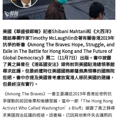
美國《華盛頓郵報》記者Shibani Mahtani和《大西洋》
雜誌專欄作家Timothy McLaughlin合著有關香港2019年
抗爭的新書《Among The Braves: Hope, Struggle, and
Exile in The Battle for Hong Kong and The Future of
Global Democracy》周二（11月7日）出版。書中披露
了黃之鋒曾在《港區國安法》頒佈前到美國駐港總領事館
尋求庇護，但最終遭時任美國國務卿蓬佩奧領導的國務院
拒絕。書中亦提及美國曾考慮放寬港人移民美國的建議，
但最終沒有實行。
《Among The Braves》一書主要講述2019年香港反修例抗
爭運動的前因後果和後續發展，當中一節「The Hong Kong
Activist Who Called Washington’s Bluff」披露了黃之鋒尋
求美國政治庇護的經過。該書稱，已因其他案件失去護照的