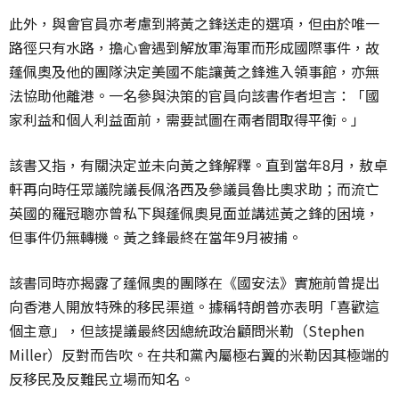
此外，與會官員亦考慮到將黃之鋒送走的選項，但由於唯一
路徑只有水路，擔心會遇到解放軍海軍而形成國際事件，故
蓬佩奧及他的團隊決定美國不能讓黃之鋒進入領事館，亦無
法協助他離港。一名參與決策的官員向該書作者坦言：「國
家利益和個人利益面前，需要試圖在兩者間取得平衡。」
該書又指，有關決定並未向黃之鋒解釋。直到當年8月，敖卓
軒再向時任眾議院議長佩洛西及參議員魯比奧求助；而流亡
英國的羅冠聰亦曾私下與蓬佩奧見面並講述黃之鋒的困境，
但事件仍無轉機。黃之鋒最終在當年9月被捕。
該書同時亦揭露了蓬佩奧的團隊在《國安法》實施前曾提出
向香港人開放特殊的移民渠道。據稱特朗普亦表明「喜歡這
個主意」，但該提議最終因總統政治顧問米勒（Stephen
Miller）反對而告吹。在共和黨內屬極右翼的米勒因其極端的
反移民及反難民立場而知名。