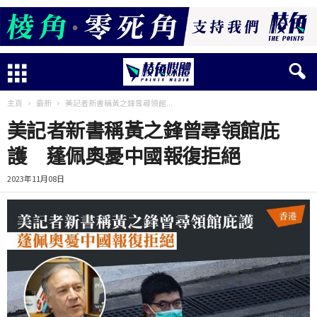
主頁
最新
美記者新書稱黃之鋒曾尋領館...
美記者新書稱黃之鋒曾尋領館庇
護 蓬佩奧憂中國報復拒絕
2023年11月08日