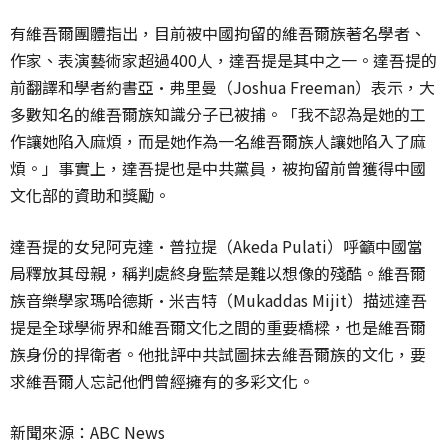
有維吾爾團體指出，目前被中國拘留的維吾爾族著名學者、
作家、表演藝術家超過400人，達吾提是其中之一。達吾提的
前翻譯和學者約書亞·弗里曼（Joshua Freeman）表示，大
多數知名的維吾爾族知識分子已被捕。「我不認為是她的工
作讓她陷入麻煩，而是她作為一名維吾爾族人讓她陷入了麻
煩。」事實上，達吾提也是中共黨員，被拘留前曾獲得中國
文化部的資助和獎勵。
達吾提的女兒阿克達·普拉提（Akeda Pulati）呼籲中國當
局釋放其母親，稱判處終身監禁是難以想像的殘酷。維吾爾
族音樂學家瑪哈德斯·米吉特（Mukaddas Mijit）描述達吾
提是全球學術界和維吾爾文化之間的重要橋樑，也是維吾爾
族身份的捍衛者。他批評中共試圖抹去維吾爾族的文化，要
求維吾爾人忘記他們曾經擁有的多彩文化。
新聞來源：ABC News