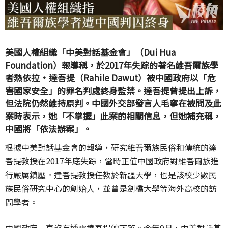
美國人權組織「中美對話基金會」（Dui Hua
Foundation）報導稱，於2017年失踪的著名維吾爾族學
者熱依拉·達吾提（Rahile Dawut）被中國政府以「危
害國家安全」的罪名判處終身監禁。達吾提曾提出上訴，
但法院仍然維持原判。中國外交部發言人毛寧在被問及此
案時表示，她「不掌握」此案的相關信息，但她補充稱，
中國將「依法辦案」。
根據中美對話基金會的報導，研究維吾爾族民俗和傳統的達
吾提教授在2017年底失踪，當時正值中國政府對維吾爾族進
行嚴厲鎮壓。達吾提教授任教於新疆大學，也是該校少數民
族民俗研究中心的創始人，並曾是劍橋大學等海外高校的訪
問學者。
中國政府一直沒有透露達吾提的下落。今年9月，中美對話基