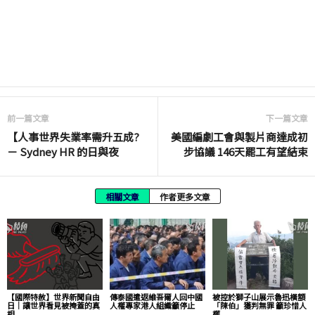
前一篇文章
下一篇文章
【人事世界失業率需升五成?
美國編劇工會與製片商達成初
－ Sydney HR 的日與夜
步協議 146天罷工有望結束
相關文章
作者更多文章
【國際特赦】世界新聞自由
傳泰國遣返維吾爾人回中國
被控於獅子山展示魯迅橫額
日｜讓世界看見被掩蓋的真
人權專家港人組織籲停止
「陳伯」獲判無罪 籲珍惜人
相
權