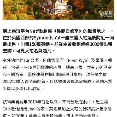
網上串流平台Netfilx劇集《性愛自修室》的取景地之一，
位於英國西部的Symonds Yat一座三層大宅連後院近一同
最出售，叫價150萬英鎊。前業主曾收到超過3000個出租
查詢，可見大宅名氣超凡。
室外佔地約1.8 公頃，俯瞰懷伊河（River Wye）及果園。據
報，它是一座18世紀興建的木屋，樓高三層，共有五間臥室
和三間浴室。整座建築物採用挪威設計風格，現任業主於
2002年購入後全面翻新，包括擴建玻璃溫室餐廳、彩繪木質
廚房以及現代化浴室。
該物業自劇集2019年首播以來，不時出現在劇中，是主角
Otis及他媽媽Jean的家，其名氣加上大宅的獨特設計更添價
值。2020年，前業主曾出租物業，但未有透露金額。