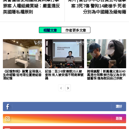
罪案 人權組織質疑：嚴重違反
案 3死7傷 警拘14歲槍手 死者
英國隱私權原則
分別為中國籍及緬甸籍
相關文章
作者更多文章
《記憶對視》展覽 呈現個人
記協：至少8家傳媒20人被
跨境鎮壓｜郭鳳儀父准以40
生命經驗 從地理位置連結香
查稅 有人被安插不明商業號
萬港元保釋 辯方指父為女供
港記憶
碼
儲蓄保 僅為取回自己供款
讚好
跟隨