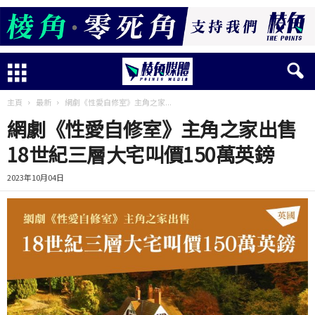
主頁
最新
網劇《性愛自修室》主角之家...
網劇《性愛自修室》主角之家出售
18世紀三層大宅叫價150萬英鎊
2023年10月04日