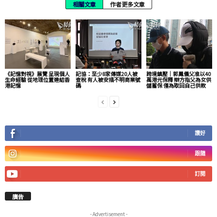
相關文章
作者更多文章
《記憶對視》展覽 呈現個人
記協：至少8家傳媒20人被
跨境鎮壓｜郭鳳儀父准以40
生命經驗 從地理位置連結香
查稅 有人被安插不明商業號
萬港元保釋 辯方指父為女供
港記憶
碼
儲蓄保 僅為取回自己供款
讚好
跟隨
訂閱
廣告
- Advertisement -