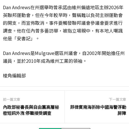
Dan Andrews在州選舉時曾承諾由維州偏遠地區主辦2026年
英聯邦運動會，但在今年較早時，聲稱難以負荷主辦運動會
的開支，而宣佈取消。事件要觸發聯邦議會參議會要求進行
調查。他在任內曾多番訪華，被指立場親中，有本地人嘲諷
他是「安書記」。
Dan Andrews是Mulgrave選區州議會，自2002年開始擔任州
議員，並於2010年成為維州工黨的領袖。
棱角編輯部
前一篇文章
下一篇文章
內政部秘書長與自由黨高層秘
菲律賓南海拆除中國海警浮動
密短訊外洩 停職接受調查
屏障