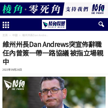
主頁
中國
維州州長Dan Andre...
維州州長Dan Andrews突宣佈辭職
任內曾簽一帶一路協議 被指立場親
中
2023年09月26日