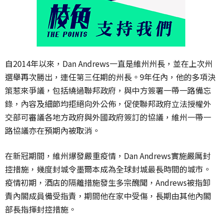
自2014年以來，Dan Andrews一直是維州州長，並在上次州
選舉再次勝出，連任第三任期的州長。9年任內，他的多項決
策惹來爭議，包括繞過聯邦政府，與中方簽署一帶一路備忘
錄，內容及細節均拒絕向外公佈，促使聯邦政府立法授權外
交部可審議各地方政府與外國政府簽訂的協議，維州一帶一
路協議亦在預期內被取消。
在新冠期間，維州爆發嚴重疫情，Dan Andrews實施嚴厲封
控措施，幾度封城令墨爾本成為全球封城最長時間的城市。
疫情初期，酒店的隔離措施發生多宗醜聞，Andrews被指卸
責內閣成員備受指責，期間他在家中受傷，長期由其他內閣
部長指揮封控措施。