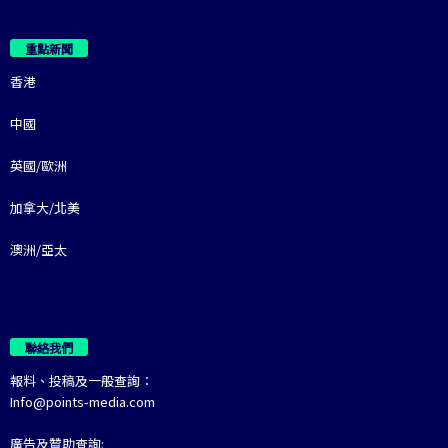
重點新聞
香港
中國
英國/歐洲
加拿大/北美
澳洲/亞太
聯絡我們
報料、投稿及一般查詢：
Info@points-media.com
廣告及贊助查詢: