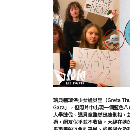
瑞典籍環保少女通貝里（Greta Thun
Gaza」，但照片中出現一個藍色
大舉撻伐。通貝童雖然迅速刪相，
過，網友似乎並不收貨，大肆在她的
馬斯屠殺以色列平民、強姦婦女及