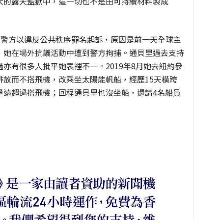
大的露天監獄中，這一切也不是由可持續材料製成
英國警方以違反公共秩序罪名起訴，原因是前一天全球主
，她在場外抗議活動中遭到警方拘捕。通貝里過去支持
亦有很多人批平她表裡不一。2019年8月她去紐約參
排放而不搭飛機，改乘坐太陽能帆船，經歷15天橫跨
量遠超過搭飛機；回程通貝里也沒坐船，還請4名船員