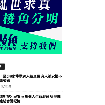
新
：至少8家傳媒20人被查稅 有人被安插不
業號碼
年05月22日
憶對視》展覽 呈現個人生命經驗 從地理
連結香港記憶