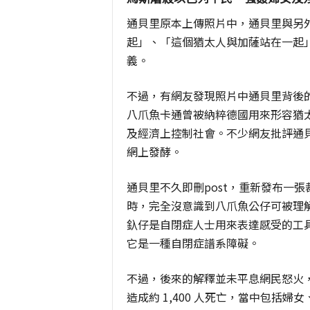
通貝里原本上傳照片中，通貝里與另
起」、「這個猶太人與加薩站在一起
義。
不過，有網友發現照片中通貝里背後
八爪魚卡通曾被納粹德國用來形容猶
及經濟上控制社會。不少網友批評通
網上發酵。
通貝里不久即刪post，重新發布一
時，完全沒意識到八爪魚公仔可被理
釞仔是自閉症人士用來表達感受的工具。她患
它是一種自閉症譜系障礙。
不過，後來的解釋並未平息網民怒火，他
造成約 1,400 人死亡，當中包括