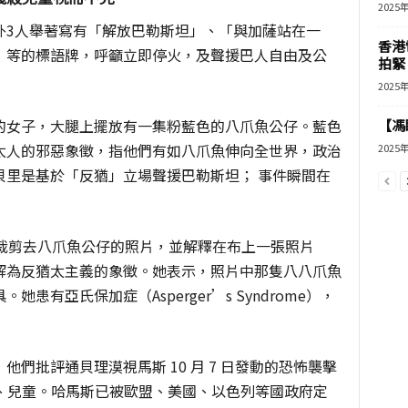
2025
外3人舉著寫有「解放巴勒斯坦」、「與加薩站在一
香港
」等的標語牌，呼籲立即停火，及聲援巴人自由及公
拍緊
2025
的女子，大腿上擺放有一集粉藍色的八爪魚公仔。藍色
【馮
太人的邪惡象徵，指他們有如八爪魚伸向全世界，政治
2025
貝里是基於「反猶」立場聲援巴勒斯坦； 事件瞬間在
張裁剪去八爪魚公仔的照片，並解釋在布上一張照片
解為反猶太主義的象徵。她表示，照片中那隻八八爪魚
有亞氏保加症（Asperger’s Syndrome），
們批評通貝理漠視馬斯 10 月 7 日發動的恐怖襲擊
婦女、兒童。哈馬斯已被歐盟、美國、以色列等國政府定