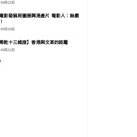
年05月22日
電影發展局圖振興港產片 電影人：無戲
！
年05月20日
睎乾十三維度】香港與文革的距離
年05月21日