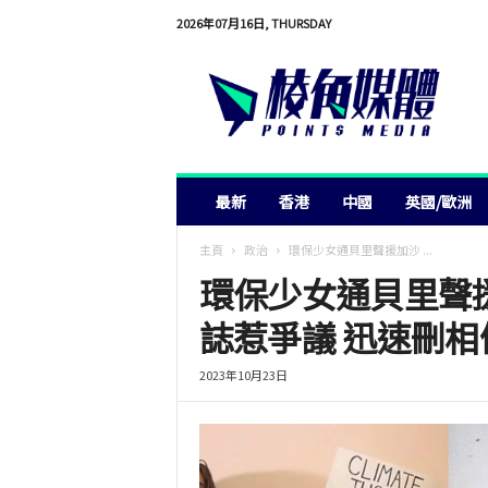
2026年07月16日, THURSDAY
棱
角
媒
體
最新
香港
中國
英國/歐洲
主頁
政治
環保少女通貝里聲援加沙 ...
環保少女通貝里聲
誌惹爭議 迅速刪
2023年10月23日