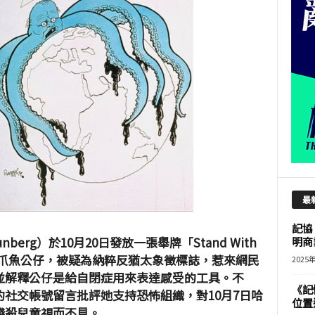
最
記協
berg）於10月20日發放一張舉牌「Stand With
明商
八爪魚公仔，被疑為納粹反猶太象徵標誌，惹來網民
2025
並解釋公仔是給自閉症用來表達感受的工具。不
《記
社交帳號留言批評她支持恐怖組織，對10月7日哈
位置
殘殺兒童視而不見。