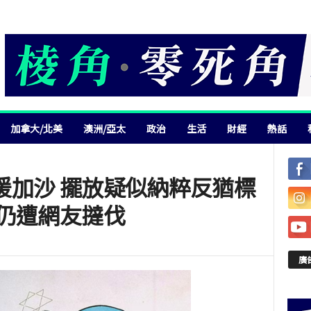
加拿大/北美
澳洲/亞太
政治
生活
財經
熱話
援加沙 擺放疑似納粹反猶標
相仍遭網友撻伐
廣