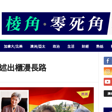
加拿大/北美
澳洲/亞太
政治
生活
財經
熱話
親述出櫃漫長路
廣