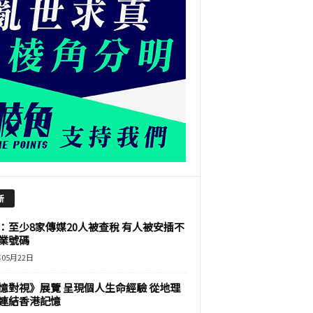
新
：至少8家傳媒20人被查稅 有人被安插不
業號碼
年05月22日
憶對視》展覽 呈現個人生命經驗 從地理
連結香港記憶