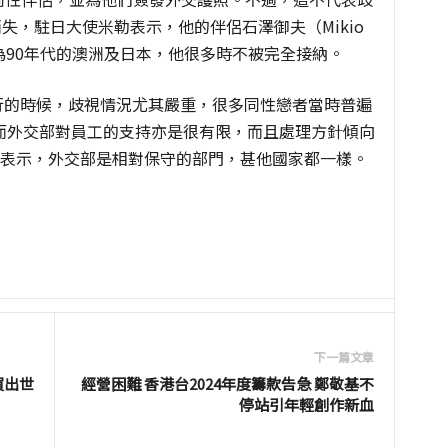
n）的消失，駐日大使米勒表示，他的伴侶石澤御夫（Mikio
，因為90年代的澳洲及日本，他很多時不被完全接納。
滋病盛行的時候，歧視情況尤其嚴重，很多同性戀者當時普遍
而外交部對員工的支持亦是很有限，而且處理方針傾向
無奈表示，外交部是相對保守的部門，甚他國家都一樣。
下一篇文章
買出世
經營困難 香港台2024年度籌款告急 鄭敬基不
停站引年輕創作新血