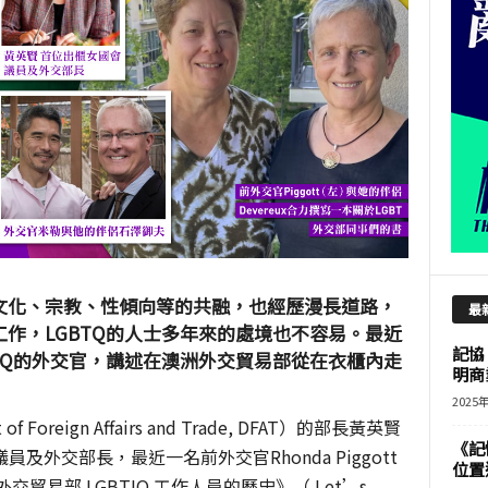
文化、宗教、性傾向等的共融，也經歷漫長道路，
最
作，LGBTQ的人士多年來的處
境
也不容易。最近
記協
TQ的外交官，講述在澳洲外交貿易部從在衣櫃內走
明商
2025
oreign Affairs and Trade, DFAT）的部長黃英賢
《記
議員及外交部長，最近一名前外交官Rhonda Piggott
位置
貿易部 LGBTIQ 工作人員的歷史》（ Let’s