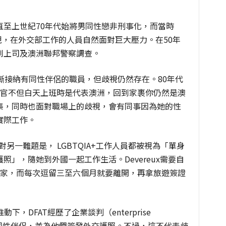
直至上世紀70年代始將男同性戀非刑事化，而當時
歧視，在外交部工作的人員自然面對巨大壓力。在50年
到上司及澳洲聯邦警察調查。
漸接納有同性伴侶的職員，但歧視仍然存在。80年代
外交官不但白天上班時是代表澳洲，回到家裹你仍然是澳
集，同時也面對職場上的歧視，會有同事因為她的性
實際工作。
x面對另一難題是， LGBTQIA+工作人員都被視為「單身
」，隨她到外國一起工作生活。Devereux需要自
的國家，而每次逗留三至六個月就要離開，再拿旅遊簽證
動下，DFAT經歷了企業談判（enterprise
始承認同性伴侶，並為他們簽發外交護照。不過，這不代表歧