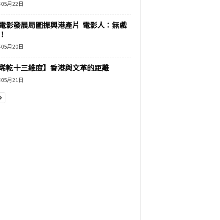
年05月22日
電影發展局圖振興港產片 電影人：無戲
！
年05月20日
睎乾十三維度】香港與文革的距離
年05月21日