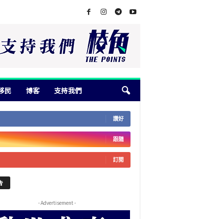
移民
博客
支持我們
讚好
跟隨
訂閱
告
- Advertisement -