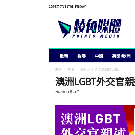
2026年07月17日, FRIDAY
棱
角
媒
體
最新
香港
中國
英國/歐洲
主頁
政治
澳洲LGBT外交官親述出櫃...
澳洲LGBT外交官
2023年11月21日