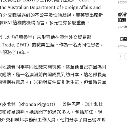
2025
 the Australian Department of Foreign Affairs and
交官在外交職場遇到的不公平及性傾歧視。黃英賢出席新
香港
拍緊
DFAT這樣的機構而言，多元性有多麼重要。
2025
ller）以「好壞參半」來形容他在澳洲外交貿易部
【馮
airs and Trade, DFAT）的職業生涯。作為一名男同性戀者，
2025
外服務了18年。
耐地聽着同事拿同性戀來開玩笑，甚至他自己亦因為同
次經驗，是一名澳洲前內閣成員到訪日本，這名部長竟
戀特別有意思。」米勒對這件事非常生氣，但當時只當
特（Rhonda Piggott），曾駐巴西、瑞士和比
策和貿易談判。她訪問了超過70多人，包括前任、現
景的外交和聯邦事務部工作人員，他們分享了自己從20世