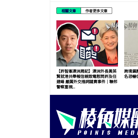
相關文章
作者更多文章
【許智峯澳洲周記】澳洲外長黃英
跨境鎮
賢就港共舉報信親致電慰問許及任
名恐嚇
建峰 嚴厲外交措詞譴責事件｜聯邦
警察重視...