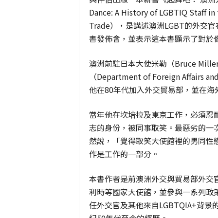
Dance: A History of LGBTIQ Staff in
Trade），是講述澳洲LGBT的外
書發佈會，並表示這本書顯示了對於像
澳洲前駐日本大使米勒（Bruce Mi
（Department of Foreign Aff
他在80年代加入外交貿易部，並在海
當年他在坎培拉及東京工作，必須忍
志的身份，被同事取笑。最惡劣的一
然說，「覺得取笑大使館裡的男同性
作是工作的一部分。
本書作者是前澳洲外交與貿易部外交官皮戈
利時等國家大使館，並參與一系列政
任外交官及其他來自LGBTQIA+背