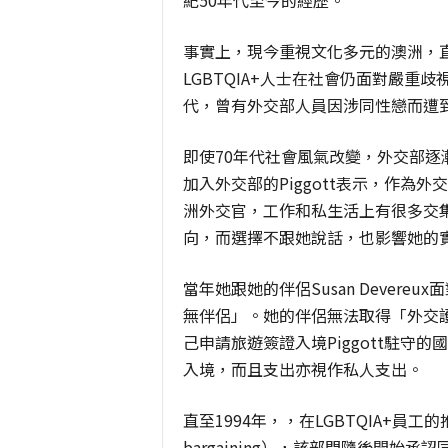
紀50年代至今的經歷。
事實上，現今重視文化多元的澳洲，
LGBTQIA+人士在社會仍面對嚴重
代，曾有外交部人員因涉同性戀而遭
即使70年代社會風氣改變，外交部逐
加入外交部的Piggott表示，作為
洲外交官，工作和私生活上有很多交
向，而選擇不跟她說話，也影響她的
當年她跟她的伴侶Susan Devereu
無伴侶」。她的伴侶無法取得「外交護照
己申請旅遊簽證入境Piggott駐守
入境，而且支出亦視作私人支出。
直至1994年，，在LGBTQIA+員工的推
bargaining），該部門隨後開