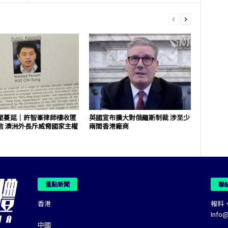
壓蔓延｜許智峯律師樓收匿
英國宣布擴大對俄羅斯制裁 涉至少
信 澳洲外長斥威脅國家主權
兩間香港廠商
重點新聞
聯
香港
報料
Info
中國