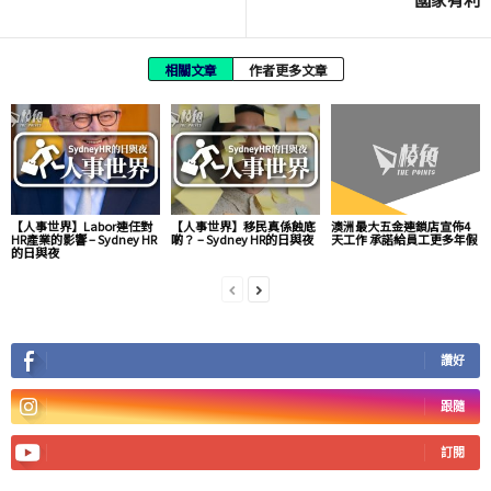
相關文章
作者更多文章
【人事世界】Labor連任對
【人事世界】移民真係蝕底
澳洲最大五金連鎖店宣佈4
HR產業的影響 – Sydney HR
啲？ – Sydney HR的日與夜
天工作 承諾給員工更多年假
的日與夜
讚好
跟隨
訂閱