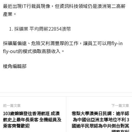
最近出現IT行裁員現像，但資訊科技領域仍是澳洲第二高薪
產業。
採礦業 平均周薪22854澳幣
採礦屬偏遠、危險又利潤豐厚的工作，讓員工可以用fly-in
fly-out的模式換取高額收入。
棱角編輯部
前一篇文章
下一篇文章
103歲嫲嫲登往香港航班 成澳
雪梨大學澳美日民調：逾半認
航史上最年長乘客 全機組員及
為中國佔亞洲主導地位不利 3
乘客齊聲歡迎
國逾半民眾認為中共倒台對其
國家有利