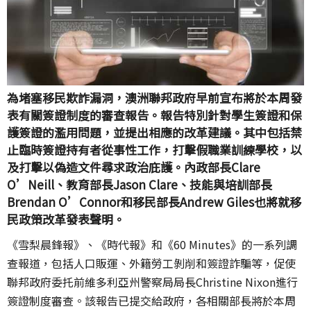
為堵塞移民欺詐漏洞，澳洲聯邦政府早前宣布將於本周發
表有關簽證制度的審查報告。報告特別針對學生簽證和保
護簽證的濫用問題，並提出相應的改革建議。其中包括禁
止臨時簽證持有者從事性工作，打擊假職業訓練學校，以
及打擊以偽造文件尋求政治庇護。內政部長Clare
O’Neill、教育部長Jason Clare、技能與培訓部長
Brendan O’Connor和移民部長Andrew Giles也將就移
民政策改革發表聲明。
《雪梨晨鋒報》、《時代報》和《60 Minutes》的一系列調
查報道，包括人口販運、外籍勞工剝削和簽證詐騙等，促使
聯邦政府委托前維多利亞州警察局局長Christine Nixon進行
簽證制度審查。該報告已提交給政府，各相關部長將於本周