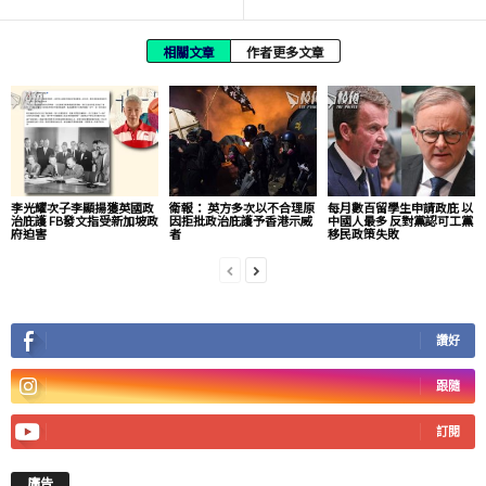
相關文章
作者更多文章
李光耀次子李顯揚獲英國政
衛報： 英方多次以不合理原
每月數百留學生申請政庇 以
治庇護 FB發文指受新加坡政
因拒批政治庇護予香港示威
中國人最多 反對黨認可工黨
府迫害
者
移民政策失敗
讚好
跟隨
訂閱
廣告