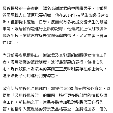
最近揭發的一宗案例，譯名為謝斌君的中國籍男子，涉嫌經
營國際性人口販運犯罪組織，他在2014年持學生簽證抵達澳
洲，但卻從未返過一日學，反而就有多次提交留學生的簽證
申請、及居留問題進行上訴的記錄，他最終於上個月被澳洲
驅逐出境。謝斌君在從未實際返學的情況，足足在澳洲居留
達10年。
內政部長奧尼爾指出，謝斌君及其犯罪組織販運女性性工作
者，濫用澳洲的簽證制度，進行最邪惡的罪行，包括性剝
削、現代奴役
。謝
斌君的案例正正反映制度存在嚴重漏洞，
遭不法份子利用進行犯罪勾當。
政府新設的移民合規部門，將提供 5000 萬元的額外資金，以
便對「濫用移民簽證」的問題，進行更多跨部門的情報及調
查工作。新措施之下，當局亦將會加強對移民代理進行監
管，包括引入更嚴格的背景及品格審查，並將增加多一倍的