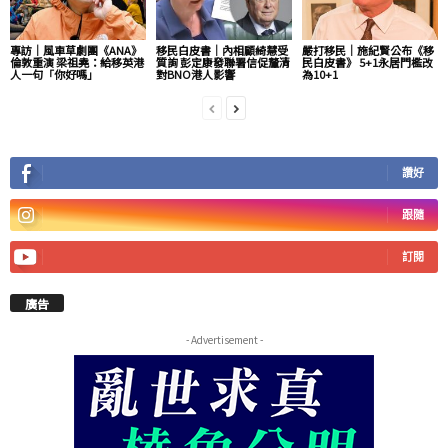
專訪｜風車草劇團《ANA》
移民白皮書｜內相顧綺慧受
嚴打移民｜施紀賢公布《移
倫敦重演 梁祖堯：給移英港
質詢 彭定康發聯署信促釐清
民白皮書》 5+1永居門檻改
人一句「你好嗎」
對BNO港人影響
為10+1
讚好
跟隨
訂閱
廣告
- Advertisement -