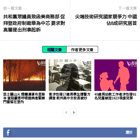
前一篇文章
下一篇文章
共和黨眾議員致函美商務部 促
尖端技術研究國家競爭力 中國
拜登政府制裁華為中芯 要求對
佔8成研究居首
高層提出刑事起訴
相關文章
作者更多文章
昆士蘭山火 煙霧濃罩布里斯
曾涉性侵17歲男學生遭警方
45歲男幼教工作者涉性侵91
本 當局籲患呼吸道病者緊鎖
調查 新州高中女校長被炒
名兒童被控1623項虐兒罪
門窗留在室內
讚好