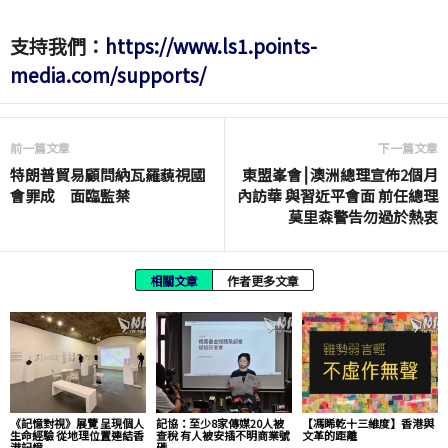
支持我們：
https://www.ls1.points-
media.com/supports/
前一篇文章
下一篇文章
特朗普貿易顧問納瓦羅藐視國
東盟峯會⎮澳洲總理宣佈2個月
會罪成 面臨監禁
內訪華 與習近平會面 前任總理
莫里森警告勿過於熱衷
相關文章
作者更多文章
《記憶對視》展覽 呈現個人
記協：至少8家傳媒20人被
【馮睎乾十三維度】香港與
生命經驗 從地理位置連結香
查稅 有人被安插不明商業號
文革的距離
港記憶
碼