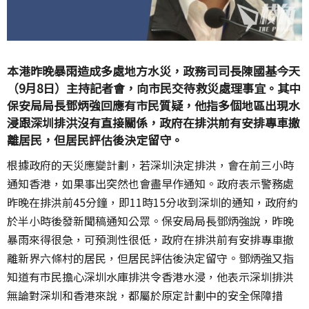
本港昨晚暴雨造成多處地方水災，政務司司長陳國基今天
（9月8日）主持記者會，向市民交待救災處理事宜。其中
保安局局長鄧炳強回應有市民質疑，他指多個地區出現水
浸跟深圳排洪沒有直接關係，政府在排洪前有安排專車撤
離居民，但居民評估後決定留守。
根據政府的天災應變計劃，若深圳決定排洪，會在前三小時
通知香港，如果事出突然也會盡早作通知。政府表示警務處
昨晚在排洪前45分鐘，即11時15分收到深圳的通知，政府約
於半小時後發新聞稿通知公眾。保安局局長鄧炳強說，昨晚
暴雨來得很急，可預測性很低，政府在排洪前有安排專車撤
離新界六條村的居民，但居民評估後決定留守。鄧炳強又指
知道有市民擔心深圳水庫排洪令香港水浸，他表示深圳排洪
無論對深圳和香港來說，都屬於原定計劃中的安全保障措