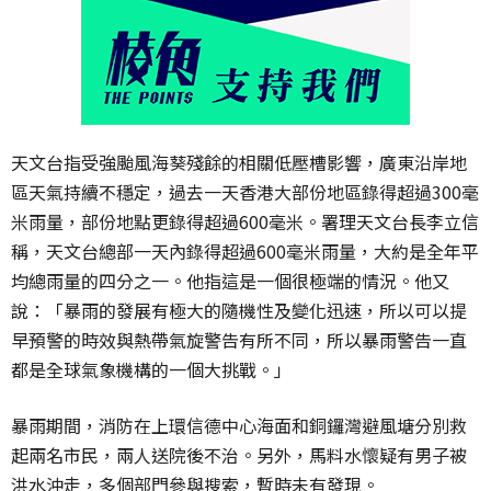
天文台指受強颱風海葵殘餘的相關低壓槽影響，廣東沿岸地
區天氣持續不穩定，過去一天香港大部份地區錄得超過300毫
米雨量，部份地點更錄得超過600毫米。署理天文台長李立信
稱，天文台總部一天內錄得超過600毫米雨量，大約是全年平
均總雨量的四分之一。他指這是一個很極端的情況。他又
說：「暴雨的發展有極大的隨機性及變化迅速，所以可以提
早預警的時效與熱帶氣旋警告有所不同，所以暴雨警告一直
都是全球氣象機構的一個大挑戰。」
暴雨期間，消防在上環信德中心海面和銅鑼灣避風塘分別救
起兩名市民，兩人送院後不治。另外，馬料水懷疑有男子被
洪水沖走，多個部門參與搜索，暫時未有發現。