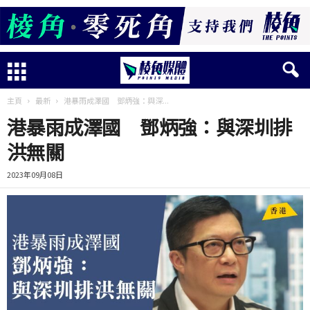
主頁
最新
港暴雨成澤國 鄧炳強：與深...
港暴雨成澤國 鄧炳強：與深圳排
洪無關
2023年09月08日