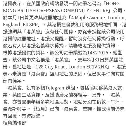
港援表示，在英國政府網站發現一間註冊名稱為「HONG
KONG BRITISH OVERSEAS COMMUNITY CENTRE」公司，
於本月1日曾更改其註冊地址為「4 Maple Avenue, London,
England, E4 8RR」，與港援在倫敦租用的服務場地相同。港
援強調與「港英會」沒有任何關係，亦從未授權該公司使用
港援的註冊地址。港援又提醒，暫時沒有任何募捐行動，呼
籲若有人以港援名義尋求募捐，請聯絡港援及提供資訊。
根據港援提供的資料，該公司註冊編號為14327015，經翻
查，該公司中文名稱是「港英會」，去年8月31日於英國註
冊，舊地址是「128 City Road, London EC1V 2NX」。港援
表示未清楚「港英會」盜用地址的原因，但已就事件向有關
部門備案。
「港英會」設有多個Telegram群組，包括協助移英港人就
業、英國生活資訊、及援助烏克蘭群組等。另外，「港英
會」亦曾聲稱舉辦多次地區活動，地點分別在倫敦、牛津、
曼徹斯特等。《棱角》已向「港英會」查詢，惟截稿前仍未
有回覆，有待跟進。
棱角編輯部