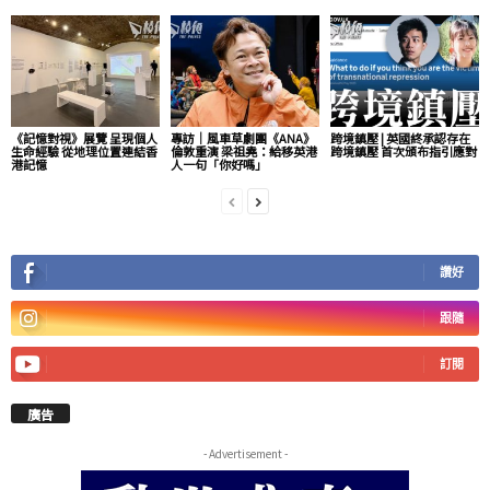
《記憶對視》展覽 呈現個人
專訪｜風車草劇團《ANA》
跨境鎮壓 | 英國終承認存在
生命經驗 從地理位置連結香
倫敦重演 梁祖堯：給移英港
跨境鎮壓 首次頒布指引應對
港記憶
人一句「你好嗎」
讚好
跟隨
訂閱
廣告
- Advertisement -