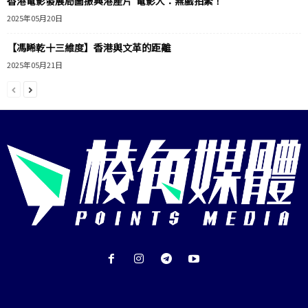
香港電影發展局圖振興港產片 電影人：無戲拍緊！
2025年05月20日
【馮睎乾十三維度】香港與文革的距離
2025年05月21日