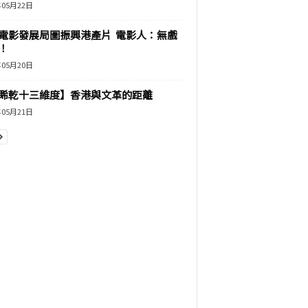
年05月22日
電影發展局圖振興港產片 電影人：無戲
！
年05月20日
睎乾十三維度】香港與文革的距離
年05月21日