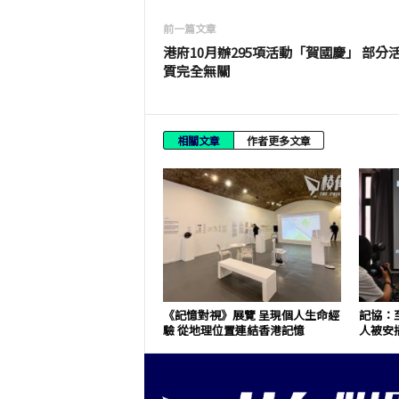
前一篇文章
港府10月辦295項活動「賀國慶」 部分
質完全無關
相關文章
作者更多文章
《記憶對視》展覽 呈現個人生命經
記協：至
驗 從地理位置連結香港記憶
人被安