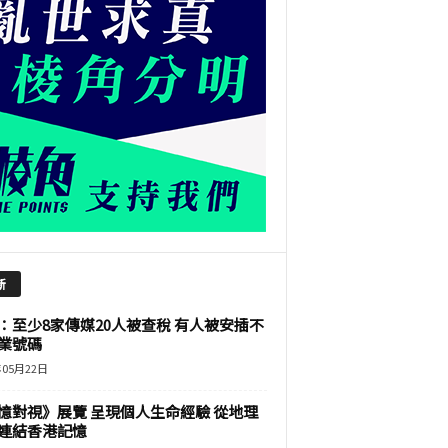
新
：至少8家傳媒20人被查稅 有人被安插不
業號碼
年05月22日
憶對視》展覽 呈現個人生命經驗 從地理
連結香港記憶