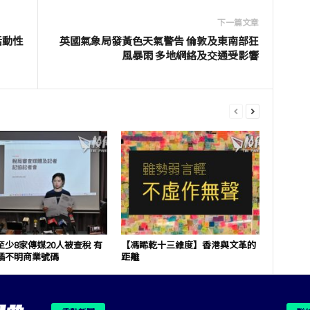
下一篇文章
活動性
英國氣象局發黃色天氣警告 倫敦及東南部狂
風暴雨 多地網絡及交通受影響
少8家傳媒20人被查稅 有
【馮睎乾十三維度】香港與文革的
插不明商業號碼
距離