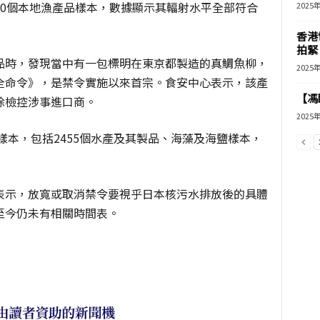
50個本地漁產品樣本，數據顯示其輻射水平全部符合
2025
香港
拍緊
品時，發現當中有一包標明在東京都製造的真鯛魚柳，
2025
全命令》，是禁令實施以來首宗。食安中心表示，該產
【馮
除檢控涉事進口商。
2025
樣本，包括2455個水產及其製品、海藻及海鹽樣本，
表示，放寬或取消禁令要視乎日本核污水排放後的具體
至今仍未有相關時間表。