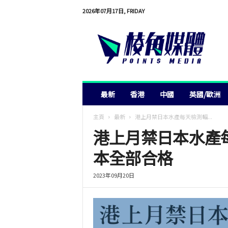
2026年07月17日, FRIDAY
棱
角
媒
體
最新
香港
中國
英國/歐洲
主頁
最新
港上月禁日本水產每天檢測輻...
港上月禁日本水產每
本全部合格
2023年09月20日