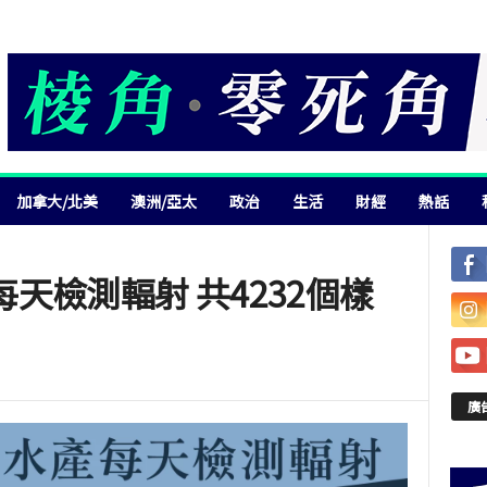
加拿大/北美
澳洲/亞太
政治
生活
財經
熱話
天檢測輻射 共4232個樣
廣