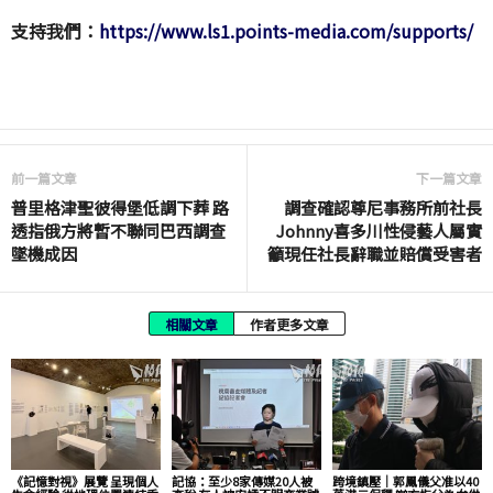
支持我們：
https://www.ls1.points-media.com/supports/
前一篇文章
下一篇文章
普里格津聖彼得堡低調下葬 路
調查確認尊尼事務所前社長
透指俄方將暫不聯同巴西調查
Johnny喜多川性侵藝人屬實
墜機成因
籲現任社長辭職並賠償受害者
相關文章
作者更多文章
《記憶對視》展覽 呈現個人
記協：至少8家傳媒20人被
跨境鎮壓｜郭鳳儀父准以40