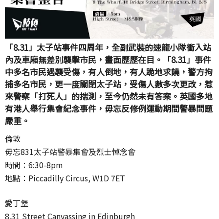
「8.31」太子站事件四周年，全副武裝的速龍小隊衝入站
內及車廂無差別襲擊市民，畫面歷歷在目。「8.31」事件
中多名市民遇襲受傷，有人倒地，有人跪地求饒，警方拘
捕多名市民，更一度關閉太子站，受傷人數多次更改，惹
來警察「打死人」的揣測，至今仍然未有答案。英國多地
有港人舉行集會紀念事件，毋忘反修例運動期間警暴問題
嚴重。
倫敦
毋忘831太子站警暴集會及烈士悼念會
時間：6:30-8pm
地點：Piccadilly Circus, W1D 7ET
愛丁堡
8.31 Street Canvassing in Edinburgh