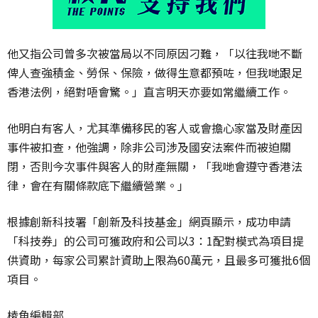
他又指公司曾多次被當局以不同原因刁難，「以往我哋不斷
俾人查強積金、勞保、保險，做得生意都預咗，但我哋跟足
香港法例，絕對唔會驚。」直言明天亦要如常繼續工作。
他明白有客人，尤其準備移民的客人或會擔心家當及財產因
事件被扣查，他強調，除非公司涉及國安法案件而被迫關
閉，否則今次事件與客人的財產無關，「我哋會遵守香港法
律，會在有關條款底下繼續營業。」
根據創新科技署「創新及科技基金」網頁顯示，成功申請
「科技券」的公司可獲政府和公司以3：1配對模式為項目提
供資助，每家公司累計資助上限為60萬元，且最多可獲批6個
項目。
棱角編輯部