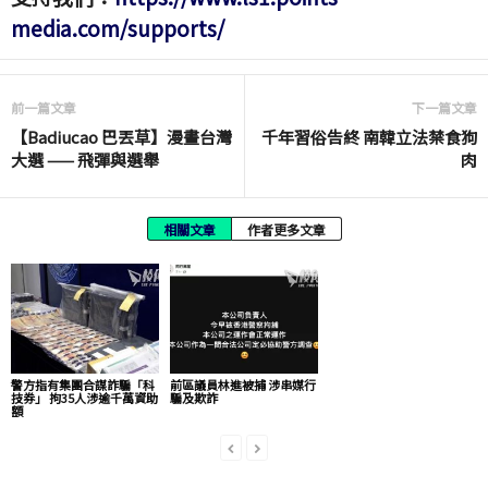
media.com/supports/
前一篇文章
下一篇文章
【Badiucao 巴丟草】漫畫台灣
千年習俗告終 南韓立法禁食狗
大選 —— 飛彈與選舉
肉
相關文章
作者更多文章
警方指有集團合謀詐騙「科
前區議員林進被捕 涉串媒行
技券」 拘35人涉逾千萬資助
騙及欺詐
額