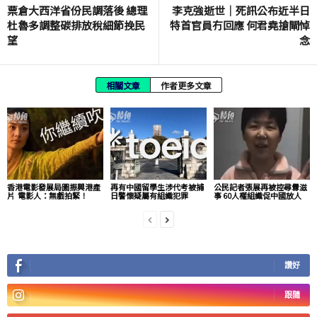
票倉大西洋省份民調落後 總理
李克強逝世｜死訊公布近半日
杜魯多調整碳排放稅細節挽民
特首官員冇回應 何君堯搶閘悼
望
念
相關文章
作者更多文章
香港電影發展局圖振興港產
再有中國留學生涉代考被捕
公民記者張展再被控尋釁滋
片 電影人：無戲拍緊！
日警懷疑屬有組織犯罪
事 60人權組織促中國放人
讚好
跟隨