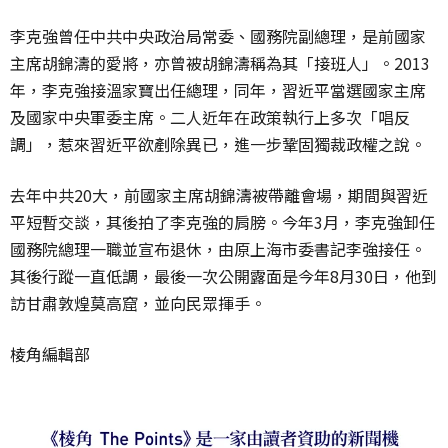
李克強曾任中共中央政治局常委、國務院副總理，是前國家
主席胡錦濤的愛將，亦曾被胡錦濤稱為其「接班人」。2013
年，李克強接溫家寶出任總理，同年，習近平當選國家主席
及國家中央軍委主席。二人近年在政策執行上多次「唱反
調」，惹來習近平欲剷除異已，進一步鞏固獨裁政權之說。
去年中共20大，前國家主席胡錦濤被帶離會場，期間與習近
平短暫交談，其後拍了李克強的肩膀。今年3月，李克強卸任
國務院總理一職並宣布退休，由原上海市委書記李強接任。
其後行蹤一直低調，最後一次公開露面是今年8月30日，他到
訪甘肅敦煌莫高窟，並向民眾揮手。
棱角編輯部